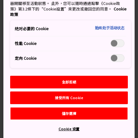
器開關移至活動狀態。 此外，您可以隨時通過點擊《Cookie政
保留著代表他們曾經存在與影響力的痕跡。
策》第3.2條下的“Cookie設置”來更改或撤回您的同意。
Cookie
政策
始终处于活动状态
绝对必要的 Cookie
別錯過
性能 Cookie
參觀 1909 年由德國商人 Gottfried Thomas 建
造的知名風見雞館
定向 Cookie
在處處充滿懷舊氣氛的荷蘭博物館與芳香之家觀
賞荷蘭家具
全部拒絕
悠閒地參觀萌黃之館，一棟建於 1903 年、令人
印象深刻的雙層大宅
接受所有 Cookie
儲存選擇
交通方式
Cookie 设置
先搭乘電車，再步行前往北野町。