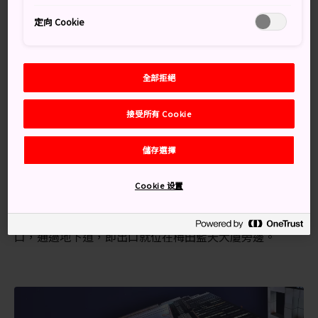
有懼高症嗎？搭乘玻璃手扶梯前往頂樓的途中，建議您不
定向 Cookie
要往下看。走訪觀景台之後，可前往地下樓層逛一逛重現
20 世紀初日本樣貌的超市。
交通方式
全部拒絕
搭乘地鐵前往梅田藍天大樓。
接受所有 Cookie
從大阪車站步行約 7 分鐘即能到達梅田藍天大樓，緊鄰著
儲存選擇
車站北側的 Grand Front 購物中心。
沿著 Grand Front 購物中心南側的戶外通道往前，左手邊
Cookie 设置
即能看到梅田藍天大廈。當您到達將 Grand Front 分隔為
南、北兩邊的街道時，會在十字路口左側看到地下道入
口，通過地下道，即出口就位在梅田藍天大廈旁邊。