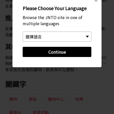
×
主要特色。
Please Choose Your Language
進入地下樓層
Browse the JNTO site in one of
multiple languages
走進地下樓層，深入探索以日本昭和時期（20 世紀初期）
為藍本的購物中心。
其他景點
Continue
無論在下午或傍晚前往梅田藍天大樓，都能享受 1-2 個小
時的愉快時光，之後可前往鄰近的大阪車站或
中之島
，
享受各式各樣的購物、飲食與文化體驗。
關鍵字
購物
景點
購物中心
地標
觀景台
夜景地點