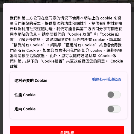
我們和第三方公司在您同意的情況下使用本網站上的 cookie 來衡
量我們網站的受眾、提供增強的功能和個性化、提供有針對性的廣
告以及利用社交媒體功能。我們可能會與第三方公司分享有關您使
1-1 Nakanoshima, Kita, Osaka-shi, Osaka-fu
用本網站的信息。 請參閱我們的“Cookie 政策”和“Cookie 設
置”了解更多信息。 如果您同意使用我們的所有 cookie，請單擊
在 Google 地圖上檢視
“接受所有 Cookie”。請點擊“拒絕所有 Cookie”以拒絕使用我
們的所有 Cookie。如果您同意使用我們的部分 cookie，請將選擇
器開關移至活動狀態。 此外，您可以隨時通過點擊《Cookie政
取得轉乘資訊
策》第3.2條下的“Cookie設置”來更改或撤回您的同意。
Cookie
政策
關鍵字
地圖
始终处于活动状态
绝对必要的 Cookie
性能 Cookie
日本 20 世紀初期的美麗古蹟
定向 Cookie
大阪市中央公會堂建於明治時代結束不久之後的 1918
年，現在已成為
中之島
上最珍貴的建築。遊客可以通往
建築物周圍的小徑，欣賞美麗的紅磚外牆和周圍的綠色植
全部拒絕