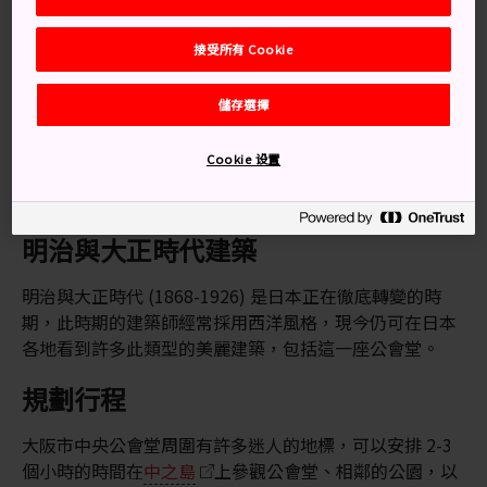
物。
交通方式
接受所有 Cookie
搭乘地鐵前往大阪市中央公會堂。
儲存選擇
從梅田站搭乘御堂筋線，一站即能到達淀屋橋站。出站後
Cookie 设置
往北走，大阪市中央公會堂的橙色新文藝復興式建築很快
就會映入眼簾。
明治與大正時代建築
明治與大正時代 (1868-1926) 是日本正在徹底轉變的時
期，此時期的建築師經常採用西洋風格，現今仍可在日本
各地看到許多此類型的美麗建築，包括這一座公會堂。
規劃行程
大阪市中央公會堂周圍有許多迷人的地標，可以安排 2-3
個小時的時間在
中之島
上參觀公會堂、相鄰的公園，以