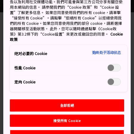
告以及利用社交媒體功能。我們可能會與第三方公司分享有關您使
用本網站的信息。 請參閱我們的“Cookie 政策”和“Cookie 設
置”了解更多信息。 如果您同意使用我們的所有 cookie，請單擊
“接受所有 Cookie”。請點擊“拒絕所有 Cookie”以拒絕使用我
們的所有 Cookie。如果您同意使用我們的部分 cookie，請將選擇
器開關移至活動狀態。 此外，您可以隨時通過點擊《Cookie政
1-2-16 Nanba, Chuo-ku, Osaka-shi, Osaka-fu
策》第3.2條下的“Cookie設置”來更改或撤回您的同意。
Cookie
政策
在 Google 地圖上檢視
始终处于活动状态
绝对必要的 Cookie
取得轉乘資訊
性能 Cookie
關鍵字
地圖
定向 Cookie
關鍵字
全部拒絕
接受所有 Cookie
美食餐飲
景點
夜生活