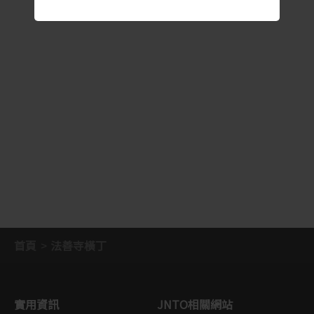
首頁
法善寺橫丁
實用資訊
JNTO相關網站