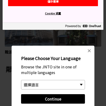
儲存選擇
特別推薦
Cookie 设置
×
難波城
法善寺
Please Choose Your Language
Browse the JNTO site in one of
鄰近 法善寺橫丁
multiple languages
Continue