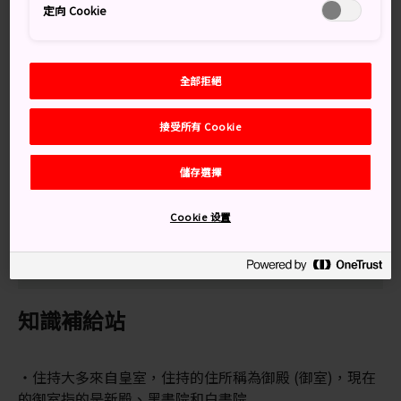
司，並住在這裡。仁和寺又稱為門跡寺。「門跡」指的是
定向 Cookie
貴族或具有皇室血統的佛教僧侶所居住的寺廟。這座寺廟
是真言宗佛教御室派的總寺院。
全部拒絕
接受所有 Cookie
別錯過
儲存選擇
御室櫻，京都最晚綻放的櫻花
寺廟後方山上的御室八十八箇所靈場，是迷你版
Cookie 设置
的四國八十八箇所靈場
知識補給站
住持大多來自皇室，住持的住所稱為御殿 (御室)，現在
的御室指的是新殿、黑書院和白書院