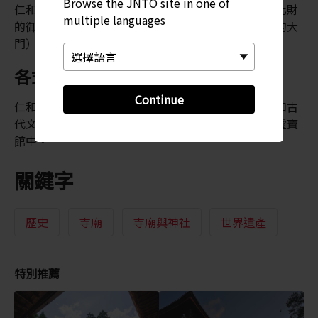
Browse the JNTO site in one of
仁和寺的建築包括被指定為國寶的金堂，以及重要文化財
multiple languages
的御影堂，其他重要文化財包括二王門（兩側有佛像的大
門）與五重塔。
各式各樣的文化瑰寶
Continue
仁和寺靈寶館收藏了許多文化財產，包括雕塑、繪畫和古
代文獻。寺廟建立時的主要佛像西方三聖，也安置在靈寶
館中。
關鍵字
歷史
寺廟
寺廟與神社
世界遺產
特別推薦