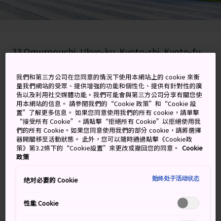
33 Omuroouchi, Ukyo-ku, Kyoto-shi, Kyoto-fu
在 Google 地圖上檢視
我們和第三方公司在您同意的情況下使用本網站上的 cookie 來衡
量我們網站的受眾、提供增強的功能和個性化、提供有針對性的廣
取得轉乘資訊
告以及利用社交媒體功能。我們可能會與第三方公司分享有關您使
用本網站的信息。 請參閱我們的“Cookie 政策”和“Cookie 設
置”了解更多信息。 如果您同意使用我們的所有 cookie，請單擊
“接受所有 Cookie”。請點擊“拒絕所有 Cookie”以拒絕使用我
們的所有 Cookie。如果您同意使用我們的部分 cookie，請將選擇
關鍵字
地圖
器開關移至活動狀態。 此外，您可以隨時通過點擊《Cookie政
策》第3.2條下的“Cookie設置”來更改或撤回您的同意。
Cookie
政策
有品味、處處充滿驚奇的靜謐寺
廟
始终处于活动状态
绝对必要的 Cookie
仁和寺建於西元 888 年，指定為世界遺產地。這裡是宇田
性能 Cookie
天皇出生的地方，成年後他成為了當時寺廟的第一任大祭