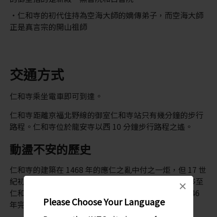
仁和寺的初代住持為空海大師的嫡傳弟子，而空海大師
正是真言宗的開山祖師
交通方式
仁和寺乘坐電車即可到達。
仁和寺距離京福北野線的御室仁和寺站只有幾分鐘的步行
路程。仁和寺位於龍安寺以西 10 分鐘步行路程之遙。
動盪不安的歷史
仁和寺的建築在 1468 年的應仁之亂中付之一炬，但 17 世
紀初在德川幕府的協助下重建。皇居的許多建築也遷移至
×
仁和寺，當時皇居也在重建中。寺廟的重建工程於 1646
Please Choose Your Language
年完成。