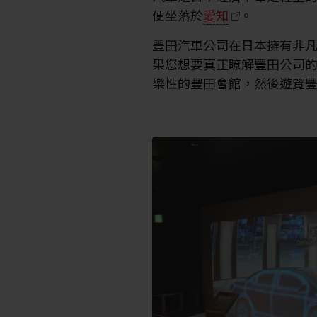
便坐落於
愛知
。
豐田汽車公司在日本擁有非
果您想要真正瞭解豐田公司
樂性的豐田會館，然後遊覽