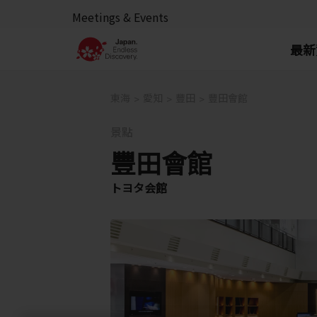
Meetings & Events
最新
東海
愛知
豐田
豐田會館
景點
豐田會館
トヨタ会館