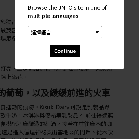
Browse the JNTO site in one of
multiple languages
讓您獨占一棵慢慢坐下欣賞。雲南櫻花季從 2 月
櫻花最茂盛的時間，要直到盛開幾週前才能預測。
現場眾多食物攤位購買。
Continue
燈打亮，主步道沿途也會懸掛紅色燈籠，美景如
驗錦上添花。
的葡萄，以及緩緩前進的火車
動的痕跡。Kisuki Dairy 可說是乳製品界
歡牛奶、冰淇淋與優格等乳製品。 前往得過獎
美食搭配酒廠釀造的紅酒，接著在前往廠內的咖
裡還是進入偏遠神祕奧出雲地區的門戶。從木次