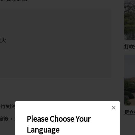
煙火
打吹
步行到河岸。
×
足立
Please Choose Your
 分鐘後，就能抵達木次站（介於出雲站及松江站
Language