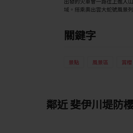
出發的火車會一路往上進入
域。搭乘奧出雲大蛇號風景
關鍵字
景點
風景區
賞櫻
鄰近 斐伊川堤防