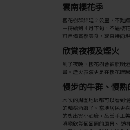
雲南櫻花季
櫻花樹群綿延 2 公里，不難
中持續到 4 月下旬，不過
可自備賞櫻美食，或直接向
欣賞夜櫻及煙火
到了夜晚，櫻花樹會被照明
畫。煙火表演更是在櫻花體
慢步的牛群、慢熟
木次的周圍地區都可以看到慢食運
的精釀酒廠了。當地居民更喜
的奧出雲小酒廠，品嘗手工
啡廳欣賞葡萄園的風景。 這