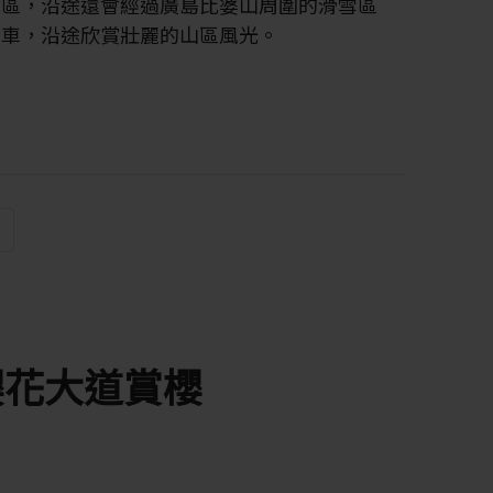
山區，沿途還會經過廣島比婆山周圍的滑雪區
列車，沿途欣賞壯麗的山區風光。
櫻花大道賞櫻