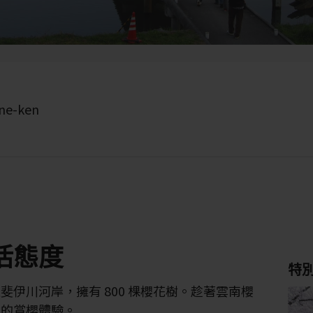
ane-ken
活態度
特
伊川河岸，擁有 800 棵櫻花樹。趁著雲南櫻
力的賞櫻體驗。