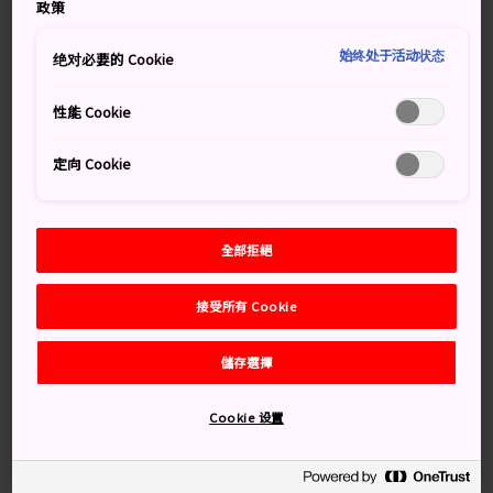
政策
食，都必到平湯溫泉放鬆一下。在溫泉裡好好泡澡，洗去
所有煩憂。
始终处于活动状态
绝对必要的 Cookie
交通方式
性能 Cookie
搭乘特快車和巴士，可以輕鬆來往東京和平湯溫泉。
定向 Cookie
從新宿出發，可以搭乘特急梓號前往松本。從松本再搭巴
士前往高山，最後在平湯巴士總站下車。這趟巴士耗時約
1 個半小時。
全部拒絕
若從
名古屋
出發，可搭乘信濃特急到松本，再轉搭同樣
接受所有 Cookie
的巴士。
儲存選擇
Cookie 设置