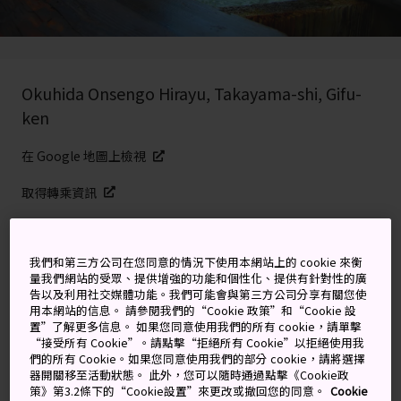
Okuhida Onsengo Hirayu, Takayama-shi, Gifu-
ken
在 Google 地圖上檢視
取得轉乘資訊
關鍵字
地圖
我們和第三方公司在您同意的情況下使用本網站上的 cookie 來衡
量我們網站的受眾、提供增強的功能和個性化、提供有針對性的廣
告以及利用社交媒體功能。我們可能會與第三方公司分享有關您使
用本網站的信息。 請參閱我們的“Cookie 政策”和“Cookie 設
平湯溫泉是一個位於山間的美麗
置”了解更多信息。 如果您同意使用我們的所有 cookie，請單擊
“接受所有 Cookie”。請點擊“拒絕所有 Cookie”以拒絕使用我
小鎮，且到處都可見溫泉。
們的所有 Cookie。如果您同意使用我們的部分 cookie，請將選擇
器開關移至活動狀態。 此外，您可以隨時通過點擊《Cookie政
策》第3.2條下的“Cookie設置”來更改或撤回您的同意。
Cookie
無論是到
奧飛驒
健行、觀光、滑雪，還是享受當地美