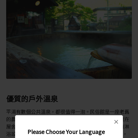
優質的戶外溫泉
平湯有數個公共溫泉，都很值得一泡。民俗館是一座老舊
的農舍，後改為鄉村生活主題的博物館。這裡的浴池就在
×
屋舍後面。浴池位於森林之中，有分男女湯；但是沒有淋
Please Choose Your Language
浴設備。往山上走 10 分鐘，離開鎮上後，就是神之湯，