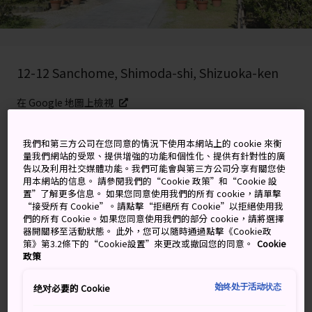
12-12 Sanchome, Shimoda-shi, Shizuoka-ken
在 Google 地圖上檢視
取得轉乘資訊
我們和第三方公司在您同意的情況下使用本網站上的 cookie 來衡
量我們網站的受眾、提供增強的功能和個性化、提供有針對性的廣
告以及利用社交媒體功能。我們可能會與第三方公司分享有關您使
用本網站的信息。 請參閱我們的“Cookie 政策”和“Cookie 設
關鍵字
地圖
置”了解更多信息。 如果您同意使用我們的所有 cookie，請單擊
“接受所有 Cookie”。請點擊“拒絕所有 Cookie”以拒絕使用我
們的所有 Cookie。如果您同意使用我們的部分 cookie，請將選擇
充滿歷史的寺廟
器開關移至活動狀態。 此外，您可以隨時通過點擊《Cookie政
策》第3.2條下的“Cookie設置”來更改或撤回您的同意。
Cookie
政策
濱海小城
下田市
在 1854 年成為日本第一個對美國開放
的港口。
下田市
中心的了仙寺，在締造日美外交關係中
始终处于活动状态
绝对必要的 Cookie
佔有關鍵地位。不妨造訪與參觀這些歷史協商的地點。