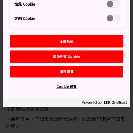
性能 Cookie
交通方式
定向 Cookie
了仙寺距離下田車站，步行 10 分鐘。
若從東京出發，請搭乘 JR 新幹線東海道線至熱海站，大
全部拒絕
約 50 分鐘的車程。再從熱海轉搭 JR 伊東線至伊東站，大
約 25 分鐘車程。從伊東站再轉搭伊豆急行線至下田站。
接受所有 Cookie
知識補給站
儲存選擇
了仙寺是美國政府與日本德川幕府，於 1858 年簽訂
《日美修好通商條約》的地方
Cookie 设置
了仙寺內設有博物館，館內收藏了三千件文物，講述了
16 至 19 世紀的跨文化交流故事，其中也包括了司令官佩
里的黑船抵達的史蹟
每年 5 月，下田市會舉行黑船祭，紀念佩里抵達下田市
的歷史