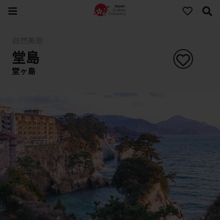
自然美景
堂島
堂ヶ島