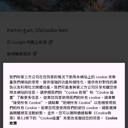
Kamo-gun, Shizuoka-ken
在 Google 地圖上檢視
取得轉乘資訊
關鍵字
地圖
我們和第三方公司在您同意的情況下使用本網站上的 cookie 來衡
量我們網站的受眾、提供增強的功能和個性化、提供有針對性的廣
告以及利用社交媒體功能。我們可能會與第三方公司分享有關您使
美麗的海岸線與祕密島嶼
用本網站的信息。 請參閱我們的“Cookie 政策”和“Cookie 設
置”了解更多信息。 如果您同意使用我們的所有 cookie，請單擊
“接受所有 Cookie”。請點擊“拒絕所有 Cookie”以拒絕使用我
火山爆發與自然侵蝕，形成了驚人的岩石地形以及深邃的
們的所有 Cookie。如果您同意使用我們的部分 cookie，請將選擇
器開關移至活動狀態。 此外，您可以隨時通過點擊《Cookie政
洞穴，吸引大量遊客造訪這個海岸線拍照熱點。
策》第3.2條下的“Cookie設置”來更改或撤回您的同意。
Cookie
政策