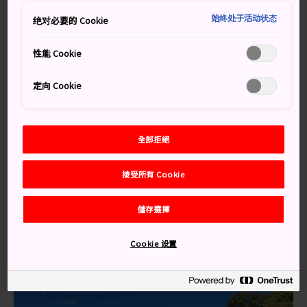
交通方式
始终处于活动状态
绝对必要的 Cookie
搭乘巴士可以到達堂島。
性能 Cookie
可以選擇搭乘修善寺出發（車程 90 分鐘），或是伊豆急
下田車站出發（車程 60 分鐘）前往堂島的巴士。
定向 Cookie
知識補給站
全部拒絕
堂島擁有一座陸連島，亦即只有在退潮時，才會和陸地
連在一起的島嶼
接受所有 Cookie
這個地區擁有名為岩漿岩脈的奇異火山岩石地形
儲存選擇
Cookie 设置