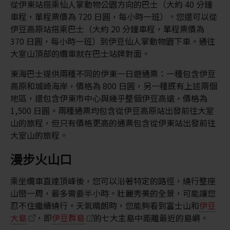
從伊東站搭乘仙人掌動物公園方向的巴士（大約 40 分鐘
車程，單程票價為 720 日圓，每小時一班）。您還可以從
伊豆高原站搭乘巴士（大約 20 分鐘車程，單程票價為
370 日圓，每小時一班）到伊豆仙人掌動物園下車。通往
大室山頂部的纜車就在巴士站牌對面。
東海巴士提供兩種不同的伊東一日遊通票：一種包含伊豆
高原和城崎海岸，價格為 800 日圓，另一種既有上述兩個
地區，還包含伊東市中心與幾乎整個伊豆高遠，價格為
1,500 日圓。兩種通票均包含從伊豆高原站出發前往大室
山的旅程，但只有價格更高的通票包含從伊東站出發前往
大室山的旅程。
漫步火山口
乘坐纜車直達頂峰後，您可以沿著特定的路徑，繞行整座
山巒一周，最多需要半小時。壯麗秀美的全景，可能讓您
忍不住繼續繞行。天氣晴朗時，您能夠看到富士山和
伊豆
大島
，即
伊豆群島
的七大主島中距離最近的島嶼。