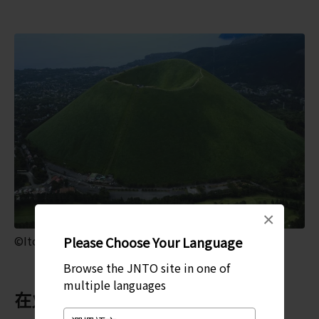
×
©Ito city sightseeing department
Please Choose Your Language
Browse the JNTO site in one of
multiple languages
在火山口內體驗射箭