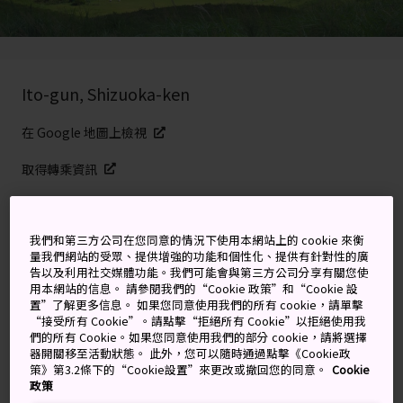
Ito-gun, Shizuoka-ken
在 Google 地圖上檢視
取得轉乘資訊
關鍵字
地圖
我們和第三方公司在您同意的情況下使用本網站上的 cookie 來衡
量我們網站的受眾、提供增強的功能和個性化、提供有針對性的廣
告以及利用社交媒體功能。我們可能會與第三方公司分享有關您使
用本網站的信息。 請參閱我們的“Cookie 政策”和“Cookie 設
在動物園附近的火山上練習射箭
置”了解更多信息。 如果您同意使用我們的所有 cookie，請單擊
“接受所有 Cookie”。請點擊“拒絕所有 Cookie”以拒絕使用我
們的所有 Cookie。如果您同意使用我們的部分 cookie，請將選擇
大室山距離海濱小鎮
伊東
不遠，呈現出有趣的輪廓。
器開關移至活動狀態。 此外，您可以隨時通過點擊《Cookie政
策》第3.2條下的“Cookie設置”來更改或撤回您的同意。
Cookie
這座山的坡度較為平緩，而且海拔不高，只有 580 米。山
政策
上時而綠意盎然，植被繁茂，時而又像是通體雪白的倒過