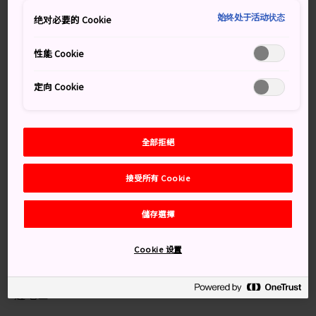
來的飯碗一樣。除非從上頭俯瞰，不然您絕對想不到，這
始终处于活动状态
绝对必要的 Cookie
座氣勢恢宏的山竟是一座死火山。
性能 Cookie
定向 Cookie
別錯過
富士山、大島和太平洋中伊豆群島的壯美全貌
全部拒絕
在火山口練習射箭
從山頂望去可見的伊豆仙人掌動物園
接受所有 Cookie
儲存選擇
交通方式
Cookie 设置
您可以在伊東站或伊豆高原站搭乘巴士前往大室山及其周
邊地區。