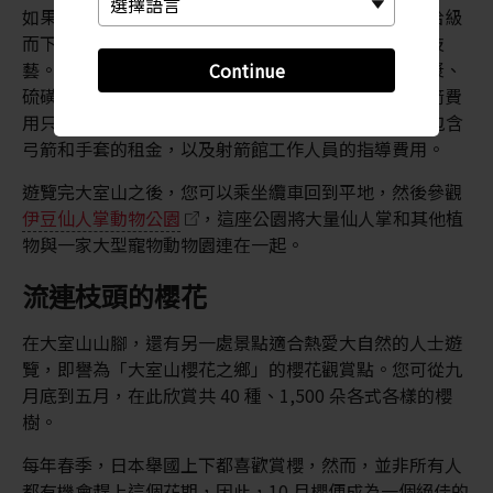
如果您不想只單純地走一走，看看美麗的風景，可以拾級
而下，進入大室山火山口內部，在那裡錘煉您的射箭技
藝。這可能有些難以置信，但這座曾經噴發火焰、岩漿、
Continue
硫磺和火山灰的火山口，如今設立了一個射箭館。射箭費
用只需每小時 1,500 日圓（國中生及以上的成人），包含
弓箭和手套的租金，以及射箭館工作人員的指導費用。
遊覽完大室山之後，您可以乘坐纜車回到平地，然後參觀
伊豆仙人掌動物公園
，這座公園將大量仙人掌和其他植
物與一家大型寵物動物園連在一起。
流連枝頭的櫻花
在大室山山腳，還有另一處景點適合熱愛大自然的人士遊
覽，即譽為「大室山櫻花之鄉」的櫻花觀賞點。您可從九
月底到五月，在此欣賞共 40 種、1,500 朵各式各樣的櫻
樹。
每年春季，日本舉國上下都喜歡賞櫻，然而，並非所有人
都有機會趕上這個花期，因此，10 月櫻便成為一個絕佳的