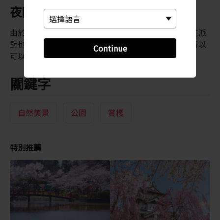
夜間燈光
由於櫻樹上已精心布置了燈光照明，就算太陽下山櫻花派
對也不會因此結束。大部分的攤販也會營業至很晚，所以
Continue
可以一路狂歡到深夜。
關鍵字
自然美景
公園
賞櫻
特別推薦