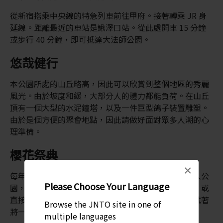
從新宿搭乘中央線的特急列車前往甲府。接著轉乘 JR 身
延線。距離最近的車站是鰍澤口站。從此處開車 15 分鐘
或步行 40 分鐘，即可抵達大法師公園。
悠哉健行
本公園所處的山丘略高，因此可以欣賞到整個地區的秀麗
風光。由於坡度和緩，大部分人的體力都能負荷。在山丘
頂有一個大型的水泥鐘塔，以及一件巨型鴿子裝置雕塑。
由於是個方便的聚會地點，因此請做好面對眾多人潮的心
理準備。
櫻花祭典
×
每年當千株櫻樹同時開放時，四面八方的人潮便會湧入公
Please Choose Your Language
園，野餐狂歡。您也不妨一同歡慶。自備食物和飲料，或
直接向當地小吃攤販購買。還可嘗試一些慶典遊戲，試著
Browse the JNTO site in one of
將一些獎品帶回家。
multiple languages