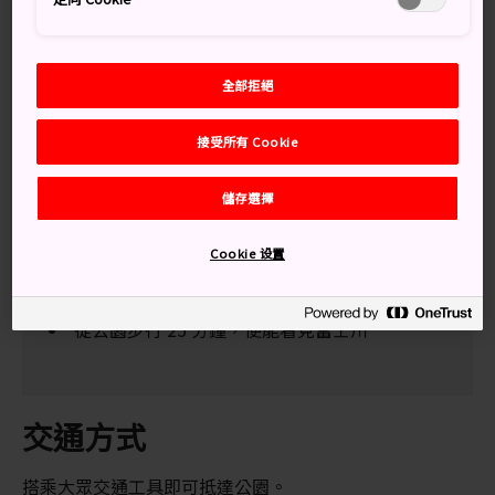
麗的粉紅色櫻樹齊放，為周圍的美景增添色彩。雖然每一
年櫻花盛開的時間不一樣，但巔峰期通常落在 3 月底至 4
月初。
全部拒絕
接受所有 Cookie
別錯過
儲存選擇
大法師公園從山腳至最高峰，高約 300 公尺
Cookie 设置
令人心曠神怡的大法師山「山王神社」，以及穿
過神社屋頂的參天大樹
從公園步行 25 分鐘，便能看見富士川
交通方式
搭乘大眾交通工具即可抵達公園。