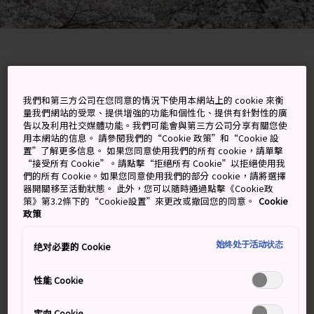
2175 Kajikazawa, Fujikawa-cho, Minamikoma-
gun, Yamanashi-ken
我們和第三方公司在您同意的情況下使用本網站上的 cookie 來衡
量我們網站的受眾、提供增強的功能和個性化、提供有針對性的廣
在 Google 地圖上檢視
告以及利用社交媒體功能。我們可能會與第三方公司分享有關您使
用本網站的信息。 請參閱我們的“Cookie 政策”和“Cookie 設
取得轉乘資訊
置”了解更多信息。 如果您同意使用我們的所有 cookie，請單擊
“接受所有 Cookie”。請點擊“拒絕所有 Cookie”以拒絕使用我
們的所有 Cookie。如果您同意使用我們的部分 cookie，請將選擇
器開關移至活動狀態。 此外，您可以隨時通過點擊《Cookie政
策》第3.2條下的“Cookie設置”來更改或撤回您的同意。
Cookie
關鍵字
地圖
政策
始终处于活动状态
大法師公園四季如詩如畫，春季
绝对必要的 Cookie
櫻花更是亮眼
性能 Cookie
大法師公園每都會有迎來短暫的櫻花祭，超過 2,000 株美
定向 Cookie