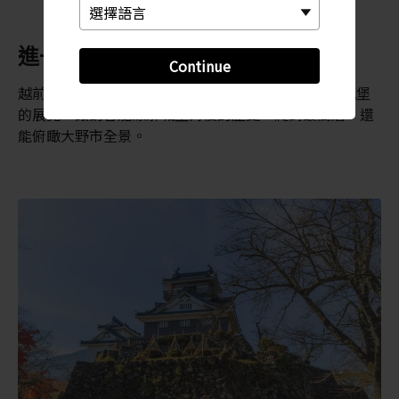
進一步瞭解城堡的歷史
Continue
越前大野城在 1968 年重建後，開辦了關於這座兩階城堡
的展覽，讓訪客能瞭解城堡背後的歷史。爬到最高層，還
能俯瞰大野市全景。