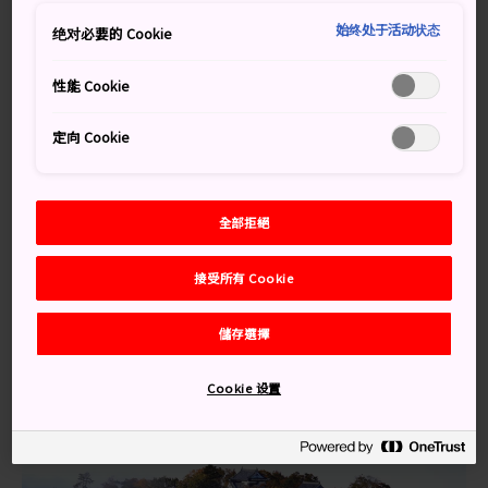
知識補給站
始终处于活动状态
绝对必要的 Cookie
性能 Cookie
雖然經過重建，但越前大野城仍保留著原本的石牆和其
他遺跡。
定向 Cookie
想看到城堡浮在雲上，最佳時機是十一月的黎明到早上
9 點之間。
請注意，城堡在十二月到三月間不開放
全部拒絕
接受所有 Cookie
儲存選擇
Cookie 设置