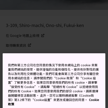
3-109, Shiro-machi, Ono-shi, Fukui-ken
在 Google 地圖上檢視
取得轉乘資訊
關鍵字
地圖
我們和第三方公司在您同意的情況下使用本網站上的 cookie 來衡
量我們網站的受眾、提供增強的功能和個性化、提供有針對性的廣
告以及利用社交媒體功能。我們可能會與第三方公司分享有關您使
發掘雲中城堡
用本網站的信息。 請參閱我們的“Cookie 政策”和“Cookie 設
置”了解更多信息。 如果您同意使用我們的所有 cookie，請單擊
“接受所有 Cookie”。請點擊“拒絕所有 Cookie”以拒絕使用我
在大野市中，可以看到若隱若現的越前大野城。首次興建
們的所有 Cookie。如果您同意使用我們的部分 cookie，請將選擇
器開關移至活動狀態。 此外，您可以隨時通過點擊《Cookie政
於 1580 年的越前大野城，每當雲層很低的時候，看起來
策》第3.2條下的“Cookie設置”來更改或撤回您的同意。
Cookie
就像是浮在空中。
政策