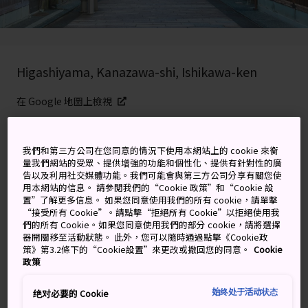
Higashiyama, Kanazawa-shi, Ishikawa-ken
在 Google 地圖上檢視
取得轉乘資訊
我們和第三方公司在您同意的情況下使用本網站上的 cookie 來衡
量我們網站的受眾、提供增強的功能和個性化、提供有針對性的廣
告以及利用社交媒體功能。我們可能會與第三方公司分享有關您使
關鍵字
地圖
用本網站的信息。 請參閱我們的“Cookie 政策”和“Cookie 設
置”了解更多信息。 如果您同意使用我們的所有 cookie，請單擊
“接受所有 Cookie”。請點擊“拒絕所有 Cookie”以拒絕使用我
金澤茶屋老街，藝妓集中地
們的所有 Cookie。如果您同意使用我們的部分 cookie，請將選擇
器開關移至活動狀態。 此外，您可以隨時通過點擊《Cookie政
策》第3.2條下的“Cookie設置”來更改或撤回您的同意。
Cookie
東茶屋街位於毗鄰淺野川的金澤市東山地區。這裡與同西
政策
茶屋街與主計町，是金澤保存良好的三大傳統藝妓區，其
中以東茶屋老街的範圍最大。時至今日，遊客依然可以在
始终处于活动状态
绝对必要的 Cookie