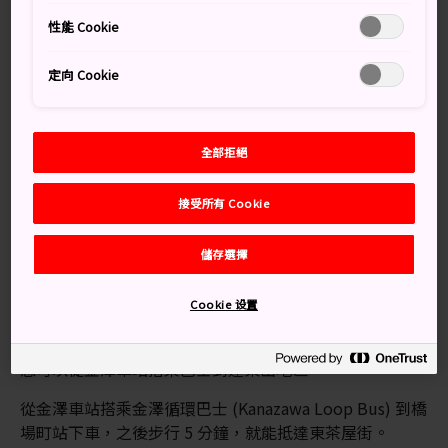
此看到藝妓的蹤影。
性能 Cookie
定向 Cookie
別錯過
藝廊裡的金箔工坊 DIY 體驗
全部拒絕
漫步歷史古鎮
接受所有 Cookie
由河的另一邊以不同角度欣賞茶屋
儲存選擇
Cookie 设置
交通方式
您可以從金澤車站搭乘巴士到達東山地區。
從金澤車站搭乘金澤循環巴士 (Kanazawa Loop Bus) 到橋
場町站下車，之後步行 5 分鐘，就能抵達東茶屋街。