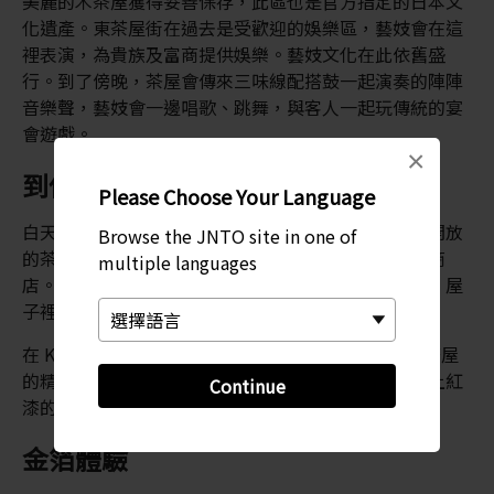
美麗的木茶屋獲得妥善保存，此區也是官方指定的日本文
化遺產。東茶屋街在過去是受歡迎的娛樂區，藝妓會在這
裡表演，為貴族及富商提供娛樂。藝妓文化在此依舊盛
行。到了傍晚，茶屋會傳來三味線配搭鼓一起演奏的陣陣
音樂聲，藝妓會一邊唱歌、跳舞，與客人一起玩傳統的宴
會遊戲。
×
到傳統茶屋一探究竟
Please Choose Your Language
白天可以到東茶屋街的狹窄街道漫步閒逛，到訪對外開放
Browse the JNTO site in one of
的茶屋、由茶屋改建的咖啡室與餐廳，或售賣金箔的商
multiple languages
店。志摩藝妓屋與 Kaikaro 均為對外開放參觀的茶屋，屋
子裡均設有有趣的擺設。
在 Kaikaro，您可以一邊享用茶飲或甜品，一邊欣賞茶屋
的精緻建築風格與室內設計。您可以看見一整座以漆上紅
Continue
漆的樓梯，以及晚上會有藝妓表演的傳統榻榻米和室。
金箔體驗