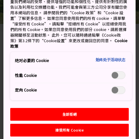
量我們網站的受眾、提供增強的功能和個性化、提供有針對性的廣
告以及利用社交媒體功能。我們可能會與第三方公司分享有關您使
用本網站的信息。 請參閱我們的“Cookie 政策”和“Cookie 設
置”了解更多信息。 如果您同意使用我們的所有 cookie，請單擊
“接受所有 Cookie”。請點擊“拒絕所有 Cookie”以拒絕使用我
們的所有 Cookie。如果您同意使用我們的部分 cookie，請將選擇
器開關移至活動狀態。 此外，您可以隨時通過點擊《Cookie政
策》第3.2條下的“Cookie設置”來更改或撤回您的同意。
Cookie
3388 Mashiko, Mashiko-machi, Haga-gun,
政策
Tochigi-ken
始终处于活动状态
绝对必要的 Cookie
在 Google 地圖上檢視
性能 Cookie
取得轉乘資訊
定向 Cookie
關鍵字
地圖
全部拒絕
關鍵字
接受所有 Cookie