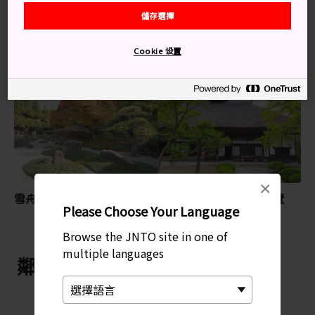
儲存選擇
藝術與設計
美術館
Cookie 设置
特別推薦
×
雪舟之鄉記念館
益子陶藝美術館 陶藝展覽
Please Choose Your Language
館・益子
Browse the JNTO site in one of
multiple languages
鄰近 濱田庄司紀念益子參考館