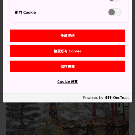
奏，這場盛會是日本公認的三大最美慶典之一。
定向 Cookie
交通方式
要前往高山市，最方便的方式就是搭乘公共交通工具。
全部拒絕
從
名古屋
出發的列車每小時一班，車程約為 2 小時 20
分鐘。在高山市以及富山市之間，也有定點班次的列車與
接受所有 Cookie
高速巴士往返。高山市與松本市之間則透過高速巴士銜
接。
儲存選擇
Cookie 设置