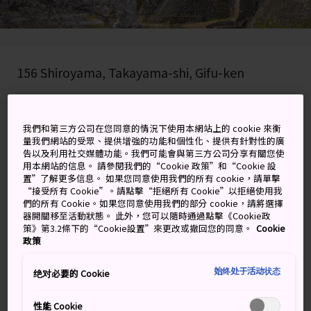
156 Shiroyama, Takayama-shi, Gifu-ken
在 Google 地圖上檢視
我們和第三方公司在您同意的情況下使用本網站上的 cookie 來衡
取得轉乘資訊
量我們網站的受眾、提供增強的功能和個性化、提供有針對性的廣
告以及利用社交媒體功能。我們可能會與第三方公司分享有關您使
用本網站的信息。 請參閱我們的“Cookie 政策”和“Cookie 設
置”了解更多信息。 如果您同意使用我們的所有 cookie，請單擊
關鍵字
地圖
“接受所有 Cookie”。請點擊“拒絕所有 Cookie”以拒絕使用我
們的所有 Cookie。如果您同意使用我們的部分 cookie，請將選擇
器開關移至活動狀態。 此外，您可以隨時通過點擊《Cookie政
以日本其中一個最知名的慶典，
策》第3.2條下的“Cookie設置”來更改或撤回您的同意。
Cookie
政策
迎接春天到來
始终处于活动状态
绝对必要的 Cookie
每年的 4 月 14-15 日，都會有成千上萬的遊客湧進高山市
參加春之高山祭。以精緻的大型屋台，配搭傳統音樂的伴
性能 Cookie