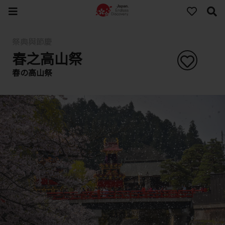
祭典與節慶
春之高山祭
春の高山祭