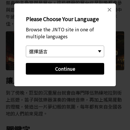
祭典的主角當然是屋台。這些精緻的屋台從早到晚都會參
×
與遊行。部分屋台上面還會裝設機關人偶。在中午前與中
午過後，機關人偶都會「表演」傳統舞蹈。若是天候不
Please Choose Your Language
佳，倉庫門會被打開，屋台會留在倉庫內展示。
Browse the JNTO site in one of
multiple languages
Continue
讓人難忘的一夜
到了傍晚，巨型的沉重屋台就會由專門隊伍熟練地拉到街
上巡遊，笛子與弦樂器演奏的傳統音樂，再加上搖晃擺動
的燈籠，營造出一片夢幻般的氛圍，每年都有來自全國各
地的人們前來見證。
關鍵字