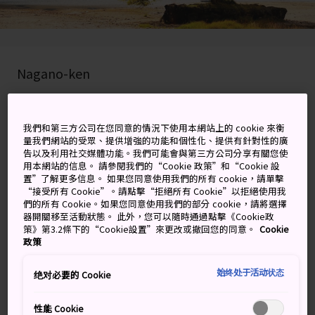
Nagano-ken
在 Google 地圖上檢視
我們和第三方公司在您同意的情況下使用本網站上的 cookie 來衡
取得轉乘資訊
量我們網站的受眾、提供增強的功能和個性化、提供有針對性的廣
告以及利用社交媒體功能。我們可能會與第三方公司分享有關您使
用本網站的信息。 請參閱我們的“Cookie 政策”和“Cookie 設
置”了解更多信息。 如果您同意使用我們的所有 cookie，請單擊
關鍵字
地圖
“接受所有 Cookie”。請點擊“拒絕所有 Cookie”以拒絕使用我
們的所有 Cookie。如果您同意使用我們的部分 cookie，請將選擇
器開關移至活動狀態。 此外，您可以隨時通過點擊《Cookie政
開車是探索日本風光的最佳方式
策》第3.2條下的“Cookie設置”來更改或撤回您的同意。
Cookie
政策
這一條大約 320 公里的路線，風景美不勝收，會經過鼎鼎
始终处于活动状态
绝对必要的 Cookie
大名的溫泉小鎮，以及美得令人屏息的世界遺產地
日光
。
性能 Cookie