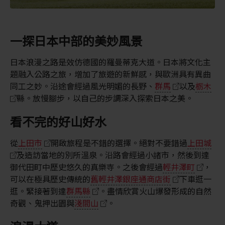
一探日本中部的美妙風景
日本浪漫之路是效仿德國的羅曼蒂克大道。日本將文化主
題融入公路之旅，增加了旅遊的新鮮感，與歐洲具有異曲
同工之妙。沿途會經過風光明媚的長野、
群馬
以及
栃木
縣。放慢腳步，以自己的步調深入探索日本之美。
看不完的好山好水
從
上田市
開啟旅程是不錯的選擇。絕對不要錯過
上田城
及造訪當地的別所溫泉。沿路會經過小諸市，然後到達
御代田町中歷史悠久的真樂寺。之後會經過
輕井澤町
，
可以在極具歷史傳統的
舊輕井澤銀座通商店街
下車逛一
逛。緊接著到達
群馬縣
。盡情欣賞火山爆發形成的自然
奇觀、鬼押出園與
淺間山
。