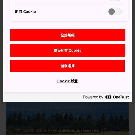
交通方式
定向 Cookie
這是一趟公路旅行，所以您需要租輛汽車，從
長野縣
上
田市
出發，一路開到
栃木縣
日光市
。
全部拒絕
從東京站搭乘北陸新幹線，車程大約 1 小時 30 分鐘即能
輕鬆地到達上田市。
接受所有 Cookie
儲存選擇
Cookie 设置