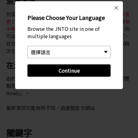
浪漫大道
×
在這一趟振奮人心的浪漫之旅中，首先造訪著名的
草津溫
Please Choose Your Language
泉
、
四萬溫泉
和群馬縣的老神溫泉，接著前往觀賞
栃
Browse the JNTO site in one of
木縣
日光國立公園的美麗風景。如果想要活動筋骨，則
multiple languages
可試一試沿著小徑輕鬆地徒步旅行。最後抵達
日光市
，
在日本知名的觀光都市欣賞極具歷史韻味的神社、寺廟與
文化遺產。
在溫暖的季節啟程
Continue
由於群馬的某些隘口冬季時關閉，請在春暖花開的時節體
驗及駕車前往「日本羅曼蒂克大道 (Japan Romantic
Road)」。
最新資訊可能有所不同，請查閱官方網站
關鍵字