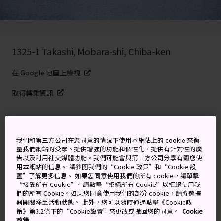
1325-1 Takashi, Mobara-shi, Chiba-ken
在 Google 地圖上檢視
取得轉乘資訊
關鍵字
地圖
我們和第三方公司在您同意的情況下使用本網站上的 cookie 來衡
量我們網站的受眾、提供增強的功能和個性化、提供有針對性的廣
告以及利用社交媒體功能。我們可能會與第三方公司分享有關您使
景色優美的市中心公園
用本網站的信息。 請參閱我們的“Cookie 政策”和“Cookie 設
置”了解更多信息。 如果您同意使用我們的所有 cookie，請單擊
“接受所有 Cookie”。請點擊“拒絕所有 Cookie”以拒絕使用我
茂原公園位在茂原市中心，充滿盎然綠意。佔地 16 萬平
們的所有 Cookie。如果您同意使用我們的部分 cookie，請將選擇
方公尺，能讓人遠離周圍都市，放空僻靜，以一年四季繁
器開關移至活動狀態。 此外，您可以隨時通過點擊《Cookie政
花盛開、優美的景觀步道，以及中央的大池塘為特色。
策》第3.2條下的“Cookie設置”來更改或撤回您的同意。
Cookie
政策