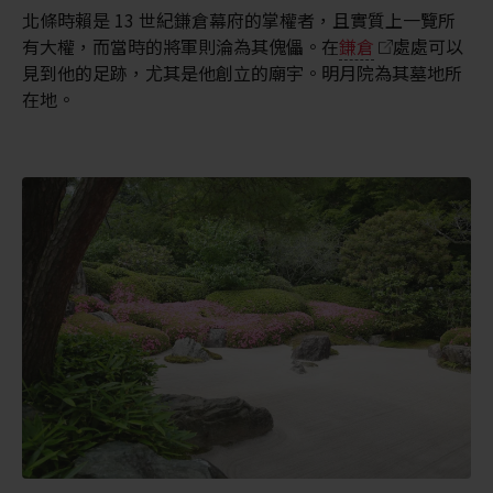
北條時賴是 13 世紀鎌倉幕府的掌權者，且實質上一覽所
有大權，而當時的將軍則淪為其傀儡。在
鎌倉
處處可以
見到他的足跡，尤其是他創立的廟宇。明月院為其墓地所
在地。