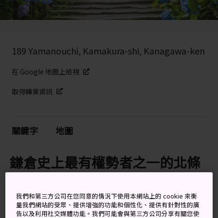
189 Yamanouchi, Kamakura-shi, Kanagawa-ken
在 Google 地圖上檢視
取得轉乘資訊
關鍵字
地圖
鎌倉史上最有權勢者之一的北條
時賴長眠之處
我們和第三方公司在您同意的情況下使用本網站上的 cookie 來衡
明月院創立於 1160 年，後來成為臨濟宗禪寺。明月院在
量我們網站的受眾、提供增強的功能和個性化、提供有針對性的廣
6 月或秋天時的景色特別宜人，可以欣賞到開滿繡球花的
告以及利用社交媒體功能。我們可能會與第三方公司分享有關您使