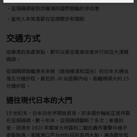
這個碼頭是到訪橫濱的國際遊輪的停泊港
當地人非常喜歡在這裡散步和慢跑
交通方式
從橫濱的多處景點，都可以乘坐電車或者步行前往大淺橋
碼頭。
這個碼頭距離港未來線（連接橫濱和澀谷）的日本大通站
僅五分鐘步程。最近的 JR 站是關內站，距離碼頭大約 15
分鐘步程。
通往現代日本的大門
19 世紀末，日本向世界開放貿易，許多國外輪船正是停靠
在這個碼頭。數十年來，這個碼頭翻新了多次；幸運的
是，該港在 1923 年關東大地震和二戰的轟炸襲擊中幾乎
毫髮無傷。寬敞港口平台材料目前是用木製，專為散步和