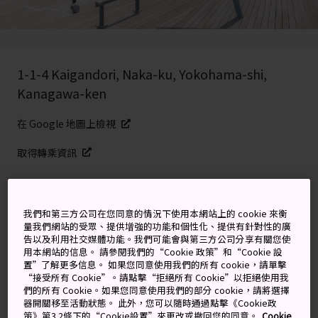
1-1-4 Kaigandori, Naka-ku, Yokohama-shi,
Kanagawa-ken
在 Google 地圖上檢視
取得轉乘資訊
關鍵字
地圖
我們和第三方公司在您同意的情況下使用本網站上的 cookie 來衡
量我們網站的受眾、提供增強的功能和個性化、提供有針對性的廣
告以及利用社交媒體功能。我們可能會與第三方公司分享有關您使
在橫濱的古老門戶欣賞壯觀的現
用本網站的信息。 請參閱我們的“Cookie 政策”和“Cookie 設
置”了解更多信息。 如果您同意使用我們的所有 cookie，請單擊
代設計和開闊的景色
“接受所有 Cookie”。請點擊“拒絕所有 Cookie”以拒絕使用我
們的所有 Cookie。如果您同意使用我們的部分 cookie，請將選擇
器開關移至活動狀態。 此外，您可以隨時通過點擊《Cookie政
大淺橋碼頭是橫濱最古老的碼頭港口，是日本近代第一批
策》第3.2條下的“Cookie設置”來更改或撤回您的同意。
Cookie