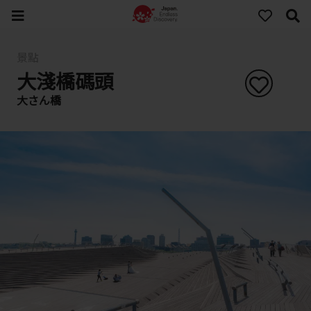
景點
大淺橋碼頭
大さん橋