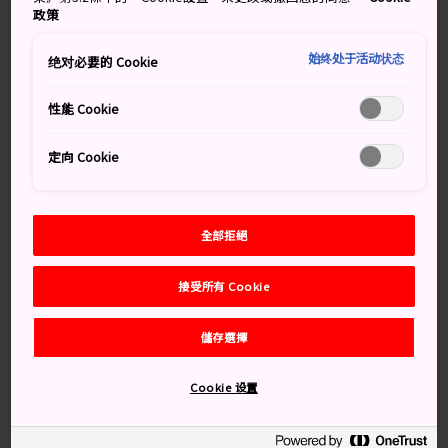
進行貿易的門戶之一。如今該港專為遊輪提供服務，在這
政策
裡還可以觀賞極致的海灣和橫濱城市風光。
始终处于活动状态
绝对必要的 Cookie
性能 Cookie
定向 Cookie
全部拒絕
接受所有 Cookie
儲存選擇
Cookie 设置
知識補給站
大淺橋碼頭建於 1894 年，於 2002 年重建