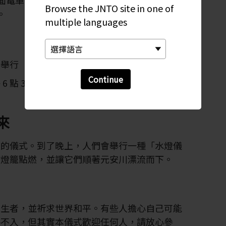
面電車（2 號線或 6 號線），接著在原爆圓屋頂
Browse the JNTO site in one of
。
multiple languages
園舉行
Continue
 6 點 30 分至 8 點 50 分舉行（可能有所變動）
來
天的儀式。到了晚上，人們會舉行一種「水燈儀
製燈籠點燃，並讓它們順著元安川漂流而下。
往生者，並祈求世界和平。有些人擔心自己可能
格不入，但其實本儀式歡迎任何人，請放心參