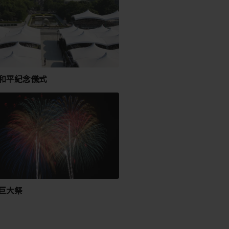
和平紀念儀式
巨大祭