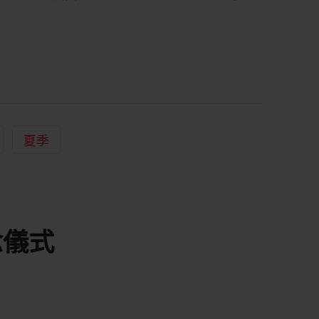
夏季
念儀式