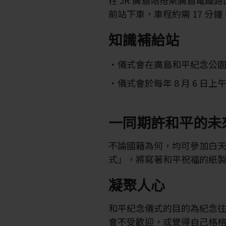
在 JR 廣島站搭乘廣島電鐵路
前站下車，車程約需 17 分鐘
知識補給站
儀式會在廣島和平紀念公
儀式會於每年 8 月 6 日上午
一同期許和平的未
不論國籍為何，均可參加白
式」，將寫著和平祝福的紙
凝聚人心
和平紀念儀式的目的為紀念
會不受歡迎，或覺得自己格