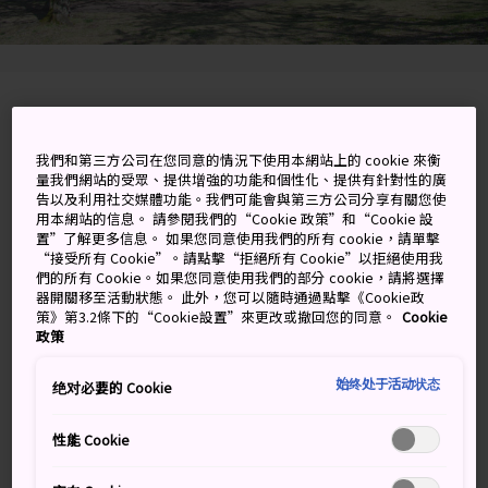
1317-4 Futo, Ito-shi, Shizuoka-ken
我們和第三方公司在您同意的情況下使用本網站上的 cookie 來衡
在 Google 地圖上檢視
量我們網站的受眾、提供增強的功能和個性化、提供有針對性的廣
告以及利用社交媒體功能。我們可能會與第三方公司分享有關您使
取得轉乘資訊
用本網站的信息。 請參閱我們的“Cookie 政策”和“Cookie 設
置”了解更多信息。 如果您同意使用我們的所有 cookie，請單擊
“接受所有 Cookie”。請點擊“拒絕所有 Cookie”以拒絕使用我
們的所有 Cookie。如果您同意使用我們的部分 cookie，請將選擇
關鍵字
地圖
器開關移至活動狀態。 此外，您可以隨時通過點擊《Cookie政
策》第3.2條下的“Cookie設置”來更改或撤回您的同意。
Cookie
政策
花期長達 8 個月的櫻之鄉公園
始终处于活动状态
绝对必要的 Cookie
（Sakura-no-Sato Park）
性能 Cookie
櫻之鄉公園位在
大室山
的山腳，美麗的櫻花會從每年 9
月底至隔年 5 月初綻放，花期長達 8 個月，在春季以外的