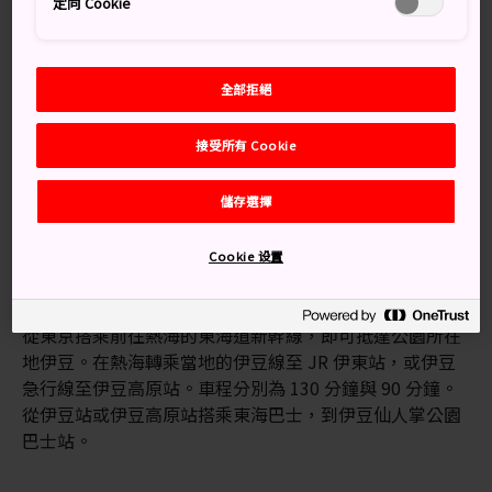
定向 Cookie
季節來訪亦令人心曠神怡。
知識補給站
全部拒絕
公園內有 40 個品種共 1,500 棵櫻花樹
漫長的花期將有許多不同品種的櫻花盛開供遊客觀賞
接受所有 Cookie
儲存選擇
交通方式
Cookie 设置
從伊豆仙人掌公園巴士站步行約 10 分鐘，即可抵達櫻之
鄉公園。
從東京搭乘前往熱海的東海道新幹線，即可抵達公園所在
地伊豆。在熱海轉乘當地的伊豆線至 JR 伊東站，或伊豆
急行線至伊豆高原站。車程分別為 130 分鐘與 90 分鐘。
從伊豆站或伊豆高原站搭乘東海巴士，到伊豆仙人掌公園
巴士站。