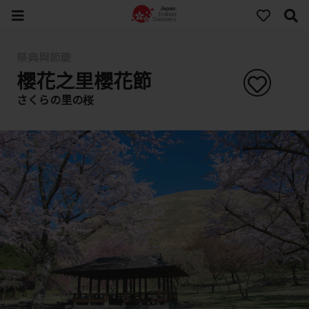
祭典與節慶
櫻花之里櫻花節
さくらの里の桜