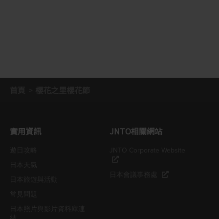
首頁
櫻花之里櫻花節
實用資訊
JNTO相關網站
遊日攻略
JNTO Corporate Website
日本天氣
日本會議事務處
日本旅遊與活動
常見問題
日本照片與影片資料庫連
結