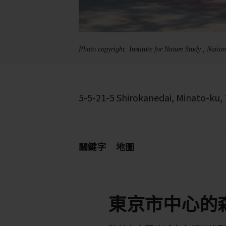
Photo copyright: Institute for Nature Study , Nati
5-5-21-5 Shirokanedai, Minato-ku,
關鍵字
地圖
東京市中心的