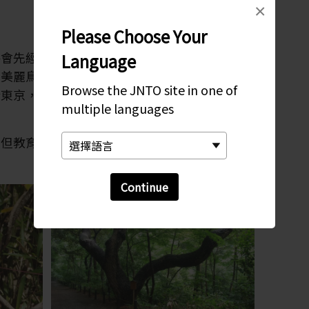
×
Please Choose Your
將會先經過植物園，看見無數的常青樹和落葉
Language
多美麗鳥類的棲息地。您只有在偶爾靠近園區的
Browse the JNTO site in one of
於東京，因為在遼闊的園區內，很容易使人忘記
multiple languages
，但教育管理大樓的研究、展覽和講座還是有很
Continue