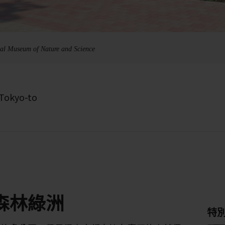
onal Museum of Nature and Science
 Tokyo-to
森林綠洲
特