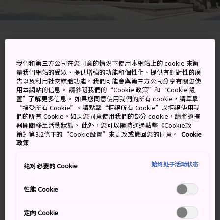
3-30-1 Yushima, Bunkyo-ku, Tokyo-to
我們和第三方公司在您同意的情況下使用本網站上的 cookie 來衡
量我們網站的受眾、提供增強的功能和個性化、提供有針對性的廣
在 Google 地圖上檢視
告以及利用社交媒體功能。我們可能會與第三方公司分享有關您使
用本網站的信息。 請參閱我們的“Cookie 政策”和“Cookie 設
取得轉乘資訊
置”了解更多信息。 如果您同意使用我們的所有 cookie，請單擊
“接受所有 Cookie”。請點擊“拒絕所有 Cookie”以拒絕使用我
們的所有 Cookie。如果您同意使用我們的部分 cookie，請將選擇
器開關移至活動狀態。 此外，您可以隨時通過點擊《Cookie政
關鍵字
地圖
策》第3.2條下的“Cookie設置”來更改或撤回您的同意。
Cookie
政策
學者的神社與東京大學僅咫尺之
始终处于活动状态
绝对必要的 Cookie
遙
性能 Cookie
菅原道真是 9 世紀很受歡迎的政府官員，並以學術才能聞
定向 Cookie
名。由於功績輝煌，因此在離世後被封為學問之神，並供