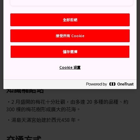
奉在東京湯島天滿宮接受敬拜。
全部拒絕
別錯過
接受所有 Cookie
摸摸銅牛像祈求好運與健康
儲存選擇
為準備大考的親友購買護身符
Cookie 设置
知識補給站
2 月盛開的梅花十分壯觀，由多達 20 多種的品種、約
300 棵的梅花樹形成廣大的花海。
湯島天滿宮始建於西元458 年。
交通方式