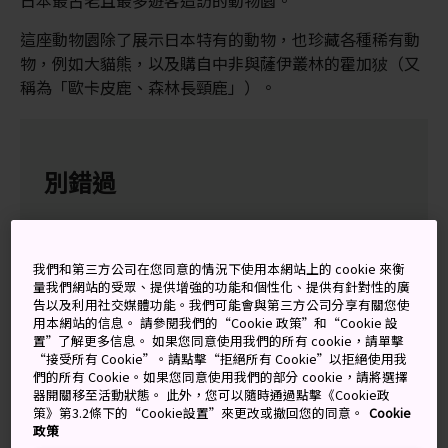
日本最古老且最多遊客造訪的動物園。
這座動物園除了展示日本特有的動物，也珍藏各種稀有動
物，例如大貓熊，以及購自中非與薩伊叢林的霍加狓（又
稱為「歐卡皮鹿、森林長頸鹿」）。
別錯過
參觀雙胞胎大貓熊寶寶
上野動物園的「猿山」是日本現存最古老的猴山
我們和第三方公司在您同意的情況下使用本網站上的 cookie 來衡
量我們網站的受眾、提供增強的功能和個性化、提供有針對性的廣
指定為重要文化財的五重塔
告以及利用社交媒體功能。我們可能會與第三方公司分享有關您使
用本網站的信息。 請參閱我們的“Cookie 政策”和“Cookie 設
置”了解更多信息。 如果您同意使用我們的所有 cookie，請單擊
“接受所有 Cookie”。請點擊“拒絕所有 Cookie”以拒絕使用我
們的所有 Cookie。如果您同意使用我們的部分 cookie，請將選擇
器開關移至活動狀態。 此外，您可以隨時通過點擊《Cookie政
交通方式
策》第3.2條下的“Cookie設置”來更改或撤回您的同意。
Cookie
政策