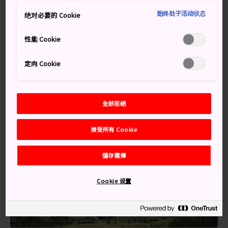
距離上野動物園最近的車站是 JR 和東京地鐵上野車站。
始终处于活动状态
從 JR 上野車站的動物園側剪票口出站，上野動物園就在
绝对必要的 Cookie
正前方。
性能 Cookie
除了距離車站步行 5 分鐘的動物園，遊客還可參觀園內的
科學館、歷史博物館和美術館。動物園入場有三個大門，
定向 Cookie
即正門、不忍池旁的弁天門與池之端門。
全部拒絕
接受所有 Cookie
儲存選擇
Cookie 设置