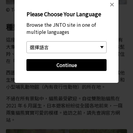
×
© Tokyo Zoological Park Society
Please Choose Your Language
Browse the JNTO site in one of
種類繁多的晝行性與夜行性動物
multiple languages
這座 14.4 公頃（35.6 英畝）的動物園分為兩區。東園有
大象、大猩猩與老虎，以及獨特的原生動物，例如日本髭
羚、蝦夷鹿、北海道棕熊與稀有的鳥類。遊客還可欣賞住
在「猿山」的活潑猴子。
Continue
西園則有長頸鹿、袋鼠、河馬、霍加狓、指猴和許多其他
生物。另外，這裡也是小動物飼養所（兩棲爬蟲類館）和
小型哺乳動物館（內有夜行性動物）的所在地。
不過在所有景點中，貓熊最受歡迎。自從雙胞胎貓熊在
2021 年 6 月誕生，日本遊客紛紛從全國各地前來，一窺
兩隻貓熊寶寶可愛的模樣。造訪之前，請先查詢官方網
站。