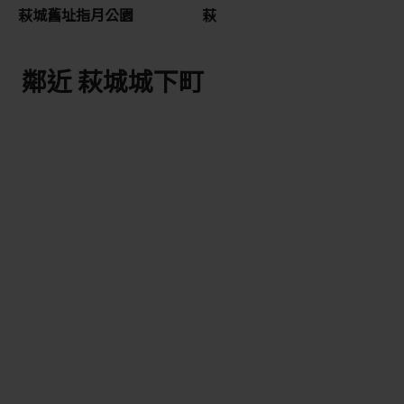
萩城舊址指月公園
萩
鄰近 萩城城下町