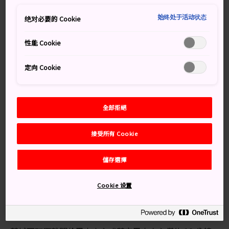
頭上的美麗夏柑是萩市的招牌特色。傳統的街道布局從江
始终处于活动状态
戶時代（1603-1867）迄今從未改變，且已列入聯合國教
绝对必要的 Cookie
科文組織的世界遺產。
性能 Cookie
定向 Cookie
別錯過
保有傳統十字土塀的巷道－菊屋橫町
全部拒絕
舊久保田家與江戶時期的廚房
接受所有 Cookie
江戶屋橫町充滿歷史情懷的風景
儲存選擇
交通方式
Cookie 设置
從萩市各處都能輕鬆前往此歷史中心。