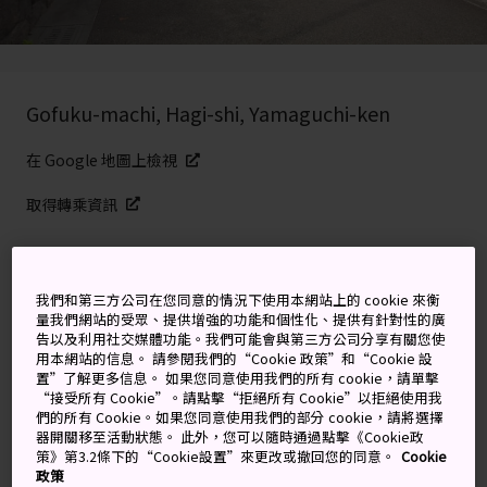
Gofuku-machi, Hagi-shi, Yamaguchi-ken
在 Google 地圖上檢視
取得轉乘資訊
關鍵字
地圖
我們和第三方公司在您同意的情況下使用本網站上的 cookie 來衡
量我們網站的受眾、提供增強的功能和個性化、提供有針對性的廣
告以及利用社交媒體功能。我們可能會與第三方公司分享有關您使
追隨萩城下町迷人街道上的武士
用本網站的信息。 請參閱我們的“Cookie 政策”和“Cookie 設
置”了解更多信息。 如果您同意使用我們的所有 cookie，請單擊
足跡
“接受所有 Cookie”。請點擊“拒絕所有 Cookie”以拒絕使用我
們的所有 Cookie。如果您同意使用我們的部分 cookie，請將選擇
器開關移至活動狀態。 此外，您可以隨時通過點擊《Cookie政
深入探索
萩市
內保存良好的傳統武家屋敷，包括龐大的
策》第3.2條下的“Cookie設置”來更改或撤回您的同意。
Cookie
菊屋宅邸與精美的日式石造庭園。夏天時懸掛在城下町牆
政策