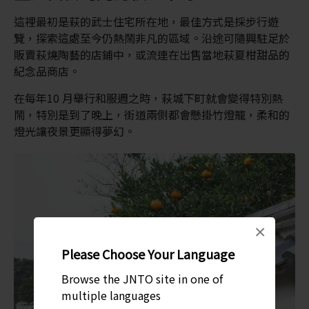
這裡最初是萩的武士住宅所在地，最佳方式是採步行遊
覽，探索這處至今仍熱鬧非凡的區域。沿途可隨興駐足於
販賣萩燒陶藝的店鋪中，或流連在出售當地萩夏柑甜品的
紀念品商店。
在每年10 月舉行和服週之時，萩城下町就會變得特別熱
鬧，特別是到了晚上，街道兩側都會懸掛竹燈籠，柔和的
燈光讓夜景更顯得夢幻。
×
Please Choose Your Language
Browse the JNTO site in one of
multiple languages