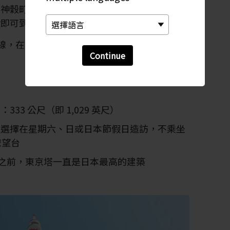
在神穀町下；或乘坐大江戶地鐵線，在赤板橋
鐘即可到達東京塔。
手線，在濱松町站下，然後步行 15 分鐘即可到達
Continue
33 公尺（即 1,029 英尺）
以選擇在星期六、日或日本節假日造訪，不乘坐
瞭望台
落成之前，東京塔一直是日本最高的建築