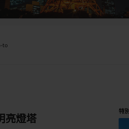
o-to
特
明亮燈塔