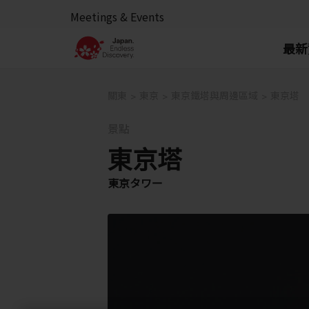
Meetings & Events
最新
關東
東京
東京鐵塔與周邊區域
東京塔
景點
東京塔
東京タワー