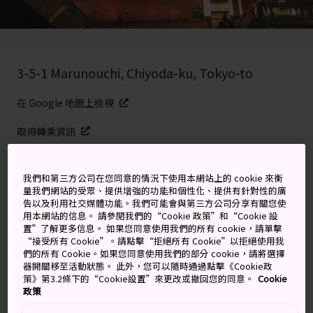
3-5-1 Marunouchi, Chiyoda-ku, Tokyo-to
在 Google 地圖上檢視
取得轉乘資訊
我們和第三方公司在您同意的情況下使用本網站上的 cookie 來衡
關鍵字
地圖
量我們網站的受眾、提供增強的功能和個性化、提供有針對性的廣
告以及利用社交媒體功能。我們可能會與第三方公司分享有關您使
用本網站的信息。 請參閱我們的“Cookie 政策”和“Cookie 設
由玻璃製成的內陸船隻，充滿現
置”了解更多信息。 如果您同意使用我們的所有 cookie，請單擊
“接受所有 Cookie”。請點擊“拒絕所有 Cookie”以拒絕使用我
代藝術和多不勝數的活動
們的所有 Cookie。如果您同意使用我們的部分 cookie，請將選擇
器開關移至活動狀態。 此外，您可以隨時通過點擊《Cookie政
策》第3.2條下的“Cookie設置”來更改或撤回您的同意。
Cookie
東京國際論壇由烏拉圭建築師 Rafael Vinoly 設計，是一個
政策
以玻璃和鋼鐵闢成的開放空間，也是是東京最大的會議中