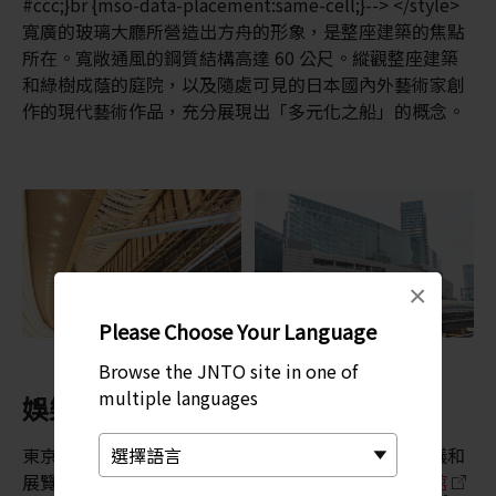
#ccc;}br {mso-data-placement:same-cell;}--> </style>
寬廣的玻璃大廳所營造出方舟的形象，是整座建築的焦點
所在。寬敞通風的鋼質結構高達 60 公尺。縱觀整座建築
和綠樹成蔭的庭院，以及隨處可見的日本國內外藝術家創
作的現代藝術作品，充分展現出「多元化之船」的概念。
×
Please Choose Your Language
Browse the JNTO site in one of
multiple languages
娛樂與社交的熱門地點
東京國際論壇每年都會舉辦數百場表演、音樂會、會議和
展覽，且大部分都對外開放。地下室的
相田光男美術館