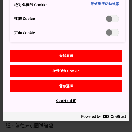
心。東京國際論壇是一個主辦音樂會、展覽以及其他活
始终处于活动状态
绝对必要的 Cookie
動，並以現代藝術作品點綴其中，在文化交流、娛樂和學
習等方面都起著啟發人心的功用。
性能 Cookie
知識補給站
定向 Cookie
東京國際論壇包括 8 個展廳、34 間會議室
裝置的現代藝術作品來自於 Francesco Clemente、野
全部拒絕
口勇、Robert Mapplethorpe 和 Andy Warhol 等藝術大
師
接受所有 Cookie
交通方式
儲存選擇
搭乘電車即可輕鬆前往東京國際論壇。
Cookie 设置
東京國際論壇位於
東京車站
和
銀座
之間，旁邊就是有
樂町站，交通非常方便。您可以從東京車站穿越地下通
道，前往東京國際論壇。