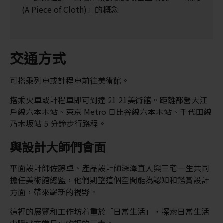
(A Piece of Cloth)」的概念
交通方式
可搭乘列車或計程車前往美術館。
搭乘火車或計程車即可到達 21 21美術館。距離都營大江
戶線六本木站、東京 Metro 日比谷線六本木站、千代田線
乃木坂站 5 分鐘步行路程。
與設計大師們會面
平面設計師佐藤卓、產品設計師深澤直人與三宅一生共同
擔任美術館總監，他們期望這個空間能為認知和鑑賞設計
方面，帶來嶄新的視野。
這裡的展覽和工作坊着重於「日常生活」，探索日常生活
中隱藏在常見事物裡的元素。