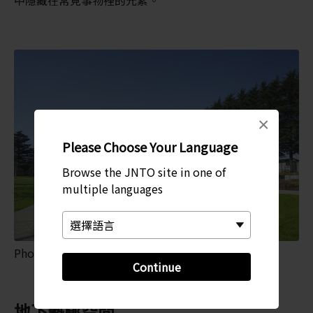
×
Please Choose Your Language
Browse the JNTO site in one of
multiple languages
Photo: Masaya Yoshimura
Continue
地下藝廊空間