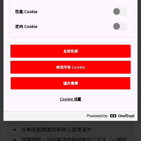
設計愛好者的樂園
性能 Cookie
21 21美術館將人們的視線轉移到日常事物和事件上，從設
定向 Cookie
計角度創造出多種想法並傳達眾多發現。透過設計師、公
司職員、工程師、職人和社會大眾的參與，美術館的目標
是促進人們對設計的認識和興趣。
全部拒絕
21_21美術館是一座以設計為主的機構，由時尚設計師三
接受所有 Cookie
宅一生創立。這間美術館於 2007 年 3 月開幕，位於
六本
木
東京中城，其建築結構由世界著名建築師安藤忠雄設
計。
儲存選擇
Cookie 设置
別錯過
在美術館周圍的寧靜公園裡漫步
建築細節，包括屋頂的靈感取自三宅氏「一塊布