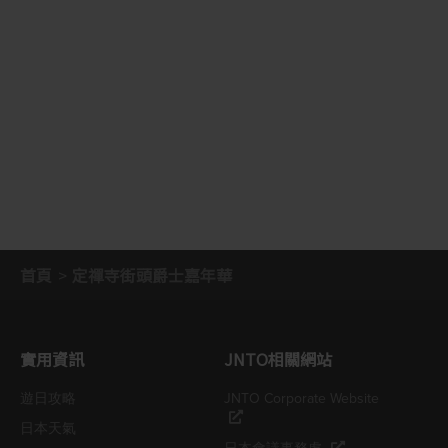
首頁
定禪寺街頭爵士嘉年華
實用資訊
JNTO相關網站
遊日攻略
JNTO Corporate Website
日本天氣