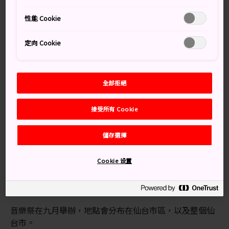
750 個樂團節奏搖擺。
性能 Cookie
定向 Cookie
別錯過
爵士、搖滾、斯卡、拉丁、福音音樂等表演
全部拒絕
樂團的表演，舞台會分布在街上、咖啡廳，以及
城市的各個角落
接受所有 Cookie
儲存選擇
Cookie 设置
交通方式
前往仙台，您可以利用新幹線、高速公路、巴士與飛機。
音樂祭在九月舉辦，地點會分布在仙台市區，以及整個仙
台市。