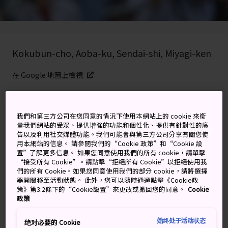
Kokubun-cho, Aoba-ku, Sendai-shi, Miyagi-ken
在 Google 地圖上檢視
取得轉乘資訊
我們和第三方公司在您同意的情況下使用本網站上的 cookie 來衡
量我們網站的受眾、提供增強的功能和個性化、提供有針對性的廣
告以及利用社交媒體功能。我們可能會與第三方公司分享有關您使
關鍵字
地圖
用本網站的信息。 請參閱我們的“Cookie 政策”和“Cookie 設
置”了解更多信息。 如果您同意使用我們的所有 cookie，請單擊
“接受所有 Cookie”。請點擊“拒絕所有 Cookie”以拒絕使用我
日本最盛大的音樂祭之一，大街
們的所有 Cookie。如果您同意使用我們的部分 cookie，請將選擇
器開關移至活動狀態。 此外，您可以隨時通過點擊《Cookie政
上爵士樂與各種音樂不絕於耳
策》第3.2條下的“Cookie設置”來更改或撤回您的同意。
Cookie
政策
除了爵士樂，為期兩天的定襌寺大街爵士音樂祭，也有所
始终处于活动状态
有音樂類型的表演。整座城市裡有 90 個舞台，讓人隨著
绝对必要的 Cookie