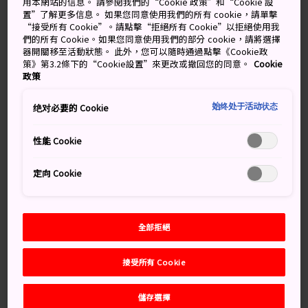
您來到了
岩手
縣，務必到此一遊。
用本網站的信息。 請參閱我們的“Cookie 政策”和“Cookie 設
置”了解更多信息。 如果您同意使用我們的所有 cookie，請單擊
“接受所有 Cookie”。請點擊“拒絕所有 Cookie”以拒絕使用我
們的所有 Cookie。如果您同意使用我們的部分 cookie，請將選擇
器開關移至活動狀態。 此外，您可以隨時通過點擊《Cookie政
別錯過
策》第3.2條下的“Cookie設置”來更改或撤回您的同意。
Cookie
政策
在日本最好的海灘之一暢遊嬉戲
始终处于活动状态
绝对必要的 Cookie
沿著可欣賞全景的步道漫步
性能 Cookie
乘船遊覽，欣賞崎嶇曲折的海岸線
在「宮古魚菜市場」品嘗新鮮的海鮮
定向 Cookie
全部拒絕
交通方式
接受所有 Cookie
宮古站有巴士通往淨土之濱，車程約 20 分鐘。要前往宮
古站，可搭乘東北新幹線到盛岡站，然後換乘巴士或山田
儲存選擇