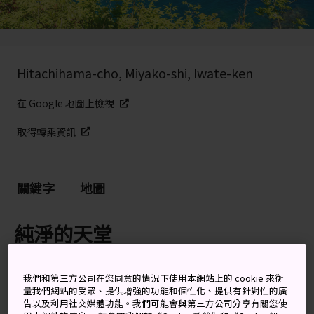
Hitachihama-cho, Miyako-shi, Iwate-ken
在 Google 地圖上檢視
取得轉乘資訊
關鍵字
地圖
純淨的天堂
淨土之濱在佛教詞語裡是指天堂海灘。
岩手
縣的綠洲淨
我們和第三方公司在您同意的情況下使用本網站上的 cookie 來衡
土之濱可謂是名副其實。白色卵石鋪就而成的海岸線、平
量我們網站的受眾、提供增強的功能和個性化、提供有針對性的廣
靜的海水、令人印象深刻的海岸，都靜待您來探索。如果
告以及利用社交媒體功能。我們可能會與第三方公司分享有關您使