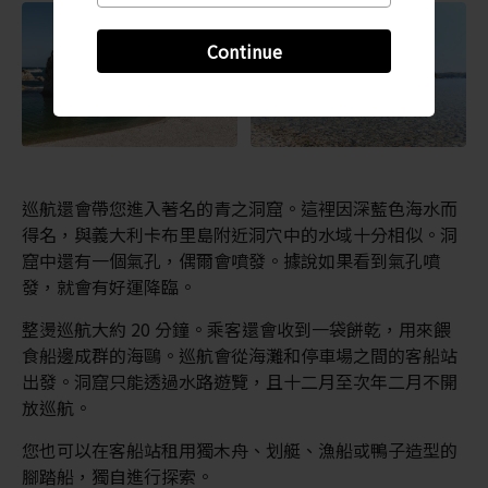
Continue
巡航還會帶您進入著名的青之洞窟。這裡因深藍色海水而
得名，與義大利卡布里島附近洞穴中的水域十分相似。洞
窟中還有一個氣孔，偶爾會噴發。據說如果看到氣孔噴
發，就會有好運降臨。
整燙巡航大約 20 分鐘。乘客還會收到一袋餅乾，用來餵
食船邊成群的海鷗。巡航會從海灘和停車場之間的客船站
出發。洞窟只能透過水路遊覽，且十二月至次年二月不開
放巡航。
您也可以在客船站租用獨木舟、划艇、漁船或鴨子造型的
腳踏船，獨自進行探索。