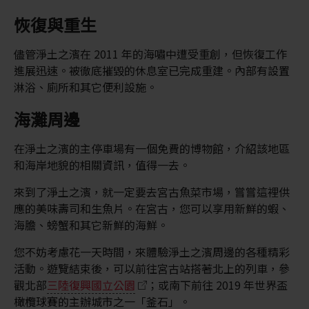
恢復與重生
儘管淨土之濱在 2011 年的海嘯中遭受重創，但恢復工作
進展迅速。被徹底摧毀的休息室已完成重建。內部有設置
淋浴、廁所和其它便利設施。
海灘周邊
在淨土之濱的主停車場有一個免費的博物館，介紹該地區
和海岸地貌的相關資訊，值得一去。
來到了淨土之濱，就一定要去宮古魚菜市場，嘗嘗這裡供
應的美味壽司和生魚片。在宮古，您可以享用新鮮的蝦、
海膽、螃蟹和其它新鮮的海鮮。
您不妨考慮花一天時間，來體驗淨土之濱周邊的各種精彩
活動。遊覽結束後，可以前往宮古站搭著北上的列車，參
觀北部
三陸復興國立公園
；或南下前往 2019 年世界盃
橄欖球賽的主辦城市之一「釜石」。