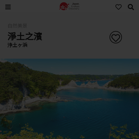
自然美景
淨土之濱
浄土ヶ浜