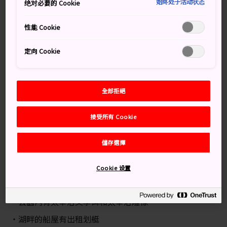
變得特別不同。
始终处于活动状态
绝对必要的 Cookie
性能 Cookie
交通方式
定向 Cookie
從五所川原站搭乘火車到公園。
蘆野公園位於津輕半島青森縣西北方的五所川原，差不多
是青森市的正西方和弘前市的北方，與兩地的距離大約相
全部拒絕
同。從弘前市前往蘆野公園比較方便。
接受所有 Cookie
先從弘前站搭乘奧羽線到五所川原站，車程約 50 分鐘。
從五所川原站步行 1 分鐘到津輕五所川原站，搭乘津輕鐵
儲存選擇
道線到公園裡的蘆野公園站，車程大約 20 分鐘。從蘆野
公園站步行五分鐘即可以抵達公園。
Cookie 设置
知識補給站
公園內有太宰治文學碑和太宰治雕像
湖畔的船屋有出租划艇