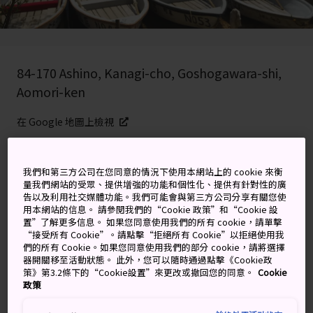
84-170 Ashino, Kanagi-cho, Goshogawara-shi,
Aomori-ken
在 Google 地圖上檢視
取得轉乘資訊
我們和第三方公司在您同意的情況下使用本網站上的 cookie 來衡
量我們網站的受眾、提供增強的功能和個性化、提供有針對性的廣
告以及利用社交媒體功能。我們可能會與第三方公司分享有關您使
關鍵字
地圖
用本網站的信息。 請參閱我們的“Cookie 政策”和“Cookie 設
置”了解更多信息。 如果您同意使用我們的所有 cookie，請單擊
“接受所有 Cookie”。請點擊“拒絕所有 Cookie”以拒絕使用我
日本最棒的賞花處之一
們的所有 Cookie。如果您同意使用我們的部分 cookie，請將選擇
器開關移至活動狀態。 此外，您可以隨時通過點擊《Cookie政
策》第3.2條下的“Cookie設置”來更改或撤回您的同意。
Cookie
日本的每個人都有自己偏愛的賞櫻去處。在日本五月第 1
政策
週的黃金週假期中，蘆野公園的櫻花祭同步開跑，讓公園