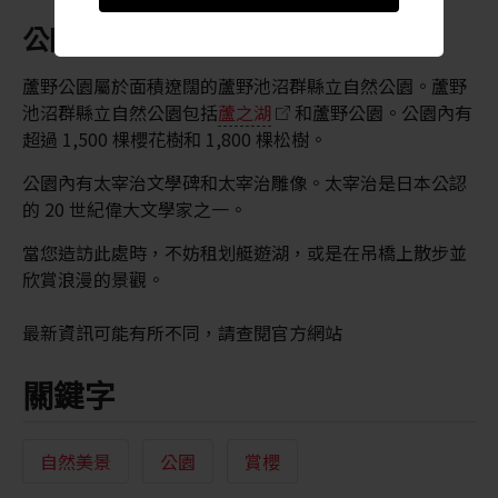
公園裡的活動選擇
蘆野公園屬於面積遼闊的蘆野池沼群縣立自然公園。蘆野
池沼群縣立自然公園包括
蘆之湖
和蘆野公園。公園內有
超過 1,500 棵櫻花樹和 1,800 棵松樹。
公園內有太宰治文學碑和太宰治雕像。太宰治是日本公認
的 20 世紀偉大文學家之一。
當您造訪此處時，不妨租划艇遊湖，或是在吊橋上散步並
欣賞浪漫的景觀。
最新資訊可能有所不同，請查閱官方網站
關鍵字
自然美景
公園
賞櫻