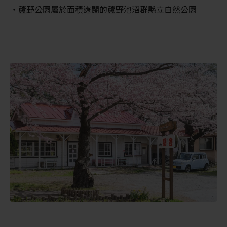
蘆野公園屬於面積遼闊的蘆野池沼群縣立自然公園