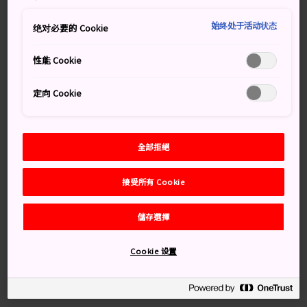
始终处于活动状态
绝对必要的 Cookie
別錯過
性能 Cookie
藍色池水顏色的微妙變化
定向 Cookie
北海道荒野的聲音和風景
全部拒絕
交通方式
接受所有 Cookie
神之子池只能自駕前往。該湖距離中標津機場 50 分鐘車
儲存選擇
程；距女滿別機場一小時車程。
Cookie 设置
從清里鎮往摩周湖/中標津町方向開出，向南行駛 25 公
里。從養老牛溫泉往清里/斜裡町方向，向北行駛 23 公
里。