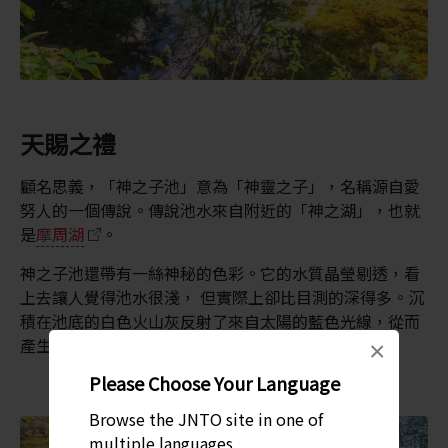
天賜之禮
顧名思義，「神之子池」意為「神靈之子」，名稱源自愛
努人的一個傳說。傳說池水來自附近的「神之湖」，也就
是
摩周湖
。
神之子池還帶有一絲神秘的色彩。它的水質晶瑩剔透，看
上去讓人覺得池水很淺， 但實際上卻比目測的深得多。沉
積在池底的白色火山灰反射了來自太陽的藍色光線，從而
產生了鮮明的色彩。
×
Please Choose Your Language
Browse the JNTO site in one of
multiple languages