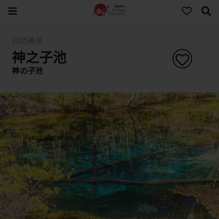
自然美景
神之子池
神の子池