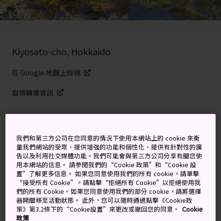
Kiyosato-cho, Hokkaido
在 Google 地圖上檢視
取得轉乘資訊
關鍵字
地圖
我們和第三方公司在您同意的情況下使用本網站上的 cookie 來衡
量我們網站的受眾、提供增強的功能和個性化、提供有針對性的廣
告以及利用社交媒體功能。我們可能會與第三方公司分享有關您使
北海道森林深處的藍寶石
用本網站的信息。 請參閱我們的“Cookie 政策”和“Cookie 設
置”了解更多信息。 如果您同意使用我們的所有 cookie，請單擊
“接受所有 Cookie”。請點擊“拒絕所有 Cookie”以拒絕使用我
在北海道東部清里鎮附近的
摩周湖
畔，有一處被稱為
們的所有 Cookie。如果您同意使用我們的部分 cookie，請將選擇
「神之子池」的罕見自然景觀。這座池塘位於森林深處，
器開關移至活動狀態。 此外，您可以隨時通過點擊《Cookie政
策》第3.2條下的“Cookie設置”來更改或撤回您的同意。
Cookie
水質呈透明澄淨的藍色，池水中浸滿倒下的樹木。
政策