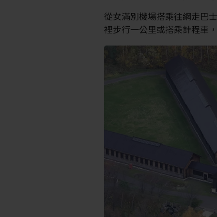
從女滿別機場搭乘往網走巴
裡步行一公里或搭乘計程車