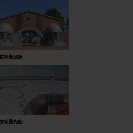
館網走監獄
流冰觀光船