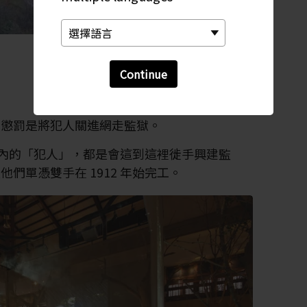
Continue
重懲罰是將犯人關進網走監獄。
犯在內的「犯人」，都是會這到這裡徙手興建監
們單憑雙手在 1912 年始完工。