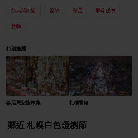
祭典與節慶
雪祭
點燈
季節盛事
秋季
特別推薦
慕尼黑聖誕市集
札幌雪祭
鄰近 札幌白色燈樹節