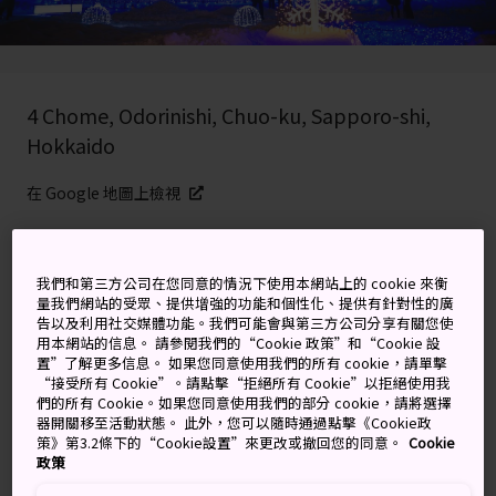
4 Chome, Odorinishi, Chuo-ku, Sapporo-shi,
Hokkaido
在 Google 地圖上檢視
取得轉乘資訊
我們和第三方公司在您同意的情況下使用本網站上的 cookie 來衡
量我們網站的受眾、提供增強的功能和個性化、提供有針對性的廣
關鍵字
地圖
告以及利用社交媒體功能。我們可能會與第三方公司分享有關您使
用本網站的信息。 請參閱我們的“Cookie 政策”和“Cookie 設
置”了解更多信息。 如果您同意使用我們的所有 cookie，請單擊
“接受所有 Cookie”。請點擊“拒絕所有 Cookie”以拒絕使用我
閃閃發光的冬夜，為札幌的三大
們的所有 Cookie。如果您同意使用我們的部分 cookie，請將選擇
器開關移至活動狀態。 此外，您可以隨時通過點擊《Cookie政
祭典增添魔力
策》第3.2條下的“Cookie設置”來更改或撤回您的同意。
Cookie
政策
從十一月底開跑，每年一度的札幌白色燈樹節會沿著
大通