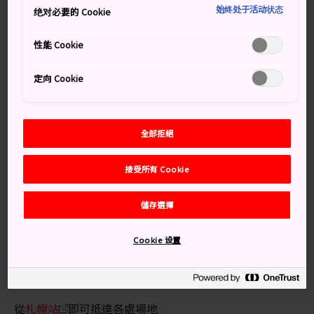
始终处于活动状态
公園
、驛前通和南一條通點亮祭典展示燈光，累積興奮
绝对必要的 Cookie
的感覺。這場光芒閃耀的展覽恰巧與札幌最有名的兩場冬
季活動同時舉行：十二月的札幌慕尼黑聖誕節集市和二月
性能 Cookie
的札幌雪祭。
定向 Cookie
別錯過
全部拒絕
被色彩繽紛燈光環繞的標誌性札幌景點
接受所有 Cookie
適合拍攝紀念照的特別拍照地點
儲存選擇
販售熱飲和點心的攤販，讓您全身暖和
Cookie 设置
交通方式
從
札幌站
即可抵達各處場地