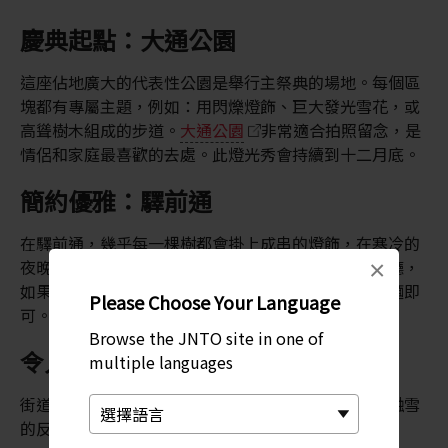
慶典起點：大通公園
這座佔地廣大的代表性公園是舉行主祭典的場地。每個區
塊都有專屬主題，例如：用閃爍燈飾、巨大發光雪花，或
高聳樹木組成的步道。
大通公園
非常適合拍照留念，是
情侶和家庭最喜歡的去處。此燈光秀會持續到十二月底。
簡約優雅：驛前通
在驛前通，幾乎每一棵樹都會掛上成串的燈飾，在寒冷的
夜晚漫步時，形成燦爛的背景。沿途有許多酒吧和餐廳，
×
如果您需要暖暖身子，只要走進店裡來碗熱騰騰的拉麵即
Please Choose Your Language
可。此燈光秀會持續到二月中。
Browse the JNTO site in one of
令人印象深刻的裝飾：南一條通
multiple languages
街道兩旁成排發光的銀杏樹和大型照明雕塑，映照在融雪
的反光而閃閃發光。此燈光秀會持續到三月中。