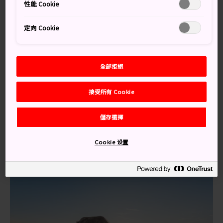
性能 Cookie
點，搭乘火車約需 12 小時。從大阪出發需時較短，搭乘
飛機和開車約需 3.5 小時，搭乘火車約需 10.5 小時。
定向 Cookie
若搭乘飛機，可從東京羽田機場或大阪關西國際機場飛往
宮崎機場。從那裡開車約 2 小時即可抵達都井岬。
若搭乘火車，可透過東海道/山陽新幹線到小倉站。從東京
全部拒絕
站出發約需 4.5 小時，從新大阪站出發約需 2.5 小時。從
小倉站搭乘 JR 日豐本線到宮崎站（5 小時），在宮崎站換
接受所有 Cookie
乘 JR 日南線到串間站（3 小時），再從串間站開車約 30
分鐘抵達都井岬。
儲存選擇
Cookie 设置