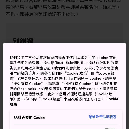
都井岬位於宮崎的蜿蜒海岸最南端。這裡有一種名為御崎
馬的野馬，看著野馬吃草是都井岬最為著名的一道風景。
不過，都井岬的美好還遠不止於此。
別錯過
歡迎您到來的野馬
我們和第三方公司在您同意的情況下使用本網站上的 cookie 來衡
量我們網站的受眾、提供增強的功能和個性化、提供有針對性的廣
風景如畫的御崎神社
告以及利用社交媒體功能。我們可能會與第三方公司分享有關您使
用本網站的信息。 請參閱我們的“Cookie 政策”和“Cookie 設
都井岬觀光交流館 PAKALAPAKA
置”了解更多信息。 如果您同意使用我們的所有 cookie，請單擊
“接受所有 Cookie”。請點擊“拒絕所有 Cookie”以拒絕使用我
們的所有 Cookie。如果您同意使用我們的部分 cookie，請將選擇
器開關移至活動狀態。 此外，您可以隨時通過點擊《Cookie政
策》第3.2條下的“Cookie設置”來更改或撤回您的同意。
Cookie
交通方式
政策
都井岬可從東京或大阪乘坐飛機或列車前往。
始终处于活动状态
绝对必要的 Cookie
從東京出發前往都井岬，搭乘飛機和開車約需 4 小時多一