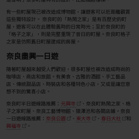
有一些町屋現已被改造成博物館，讓遊客可以近距離觀賞
這些獨特設計。 奈良町的「熱鬧之家」是有百歷史的町
屋，遊客可以在此體驗舊時的日常時光；至於奈良町的
「格子之家」，則是完整重現了昔日的町屋。奈良町格子
之家是仿照舊日町屋建成的房屋。
奈良盡興一日遊
隨著町屋越來越受人們歡迎，很多町屋也被改造成時尚的
咖啡店、商店和旅館。有美食、古雅的酒館、手工藝品
店、傳統甜品店、時裝店和各種特色小店，又或是讓您意
想不到的驚喜小店。
奈良町半日遊線路推薦：
元興寺
、奈良町熱鬧之家、格
子之家町屋、奈良工藝博物館、猿澤池和各間店鋪。奈良
一日遊線路推薦：
奈良公園
、
東大寺
、
春日大社
和
興福寺
。