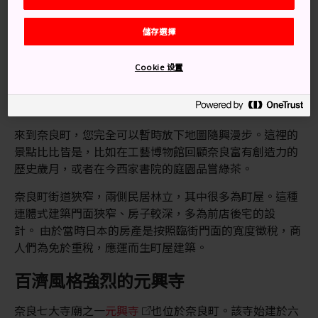
站。
儲存選擇
從近鐵奈良站出發，步行 5 分鐘即可到達奈良町的猿澤
池，10 分鐘可到元興寺地區。1 號和 2 號環狀巴士線從近
Cookie 设置
鐵奈良站啟程，沿途均會停靠 JR 奈良站和奈良町。
隨意漫步，遇見驚喜
來到奈良町，您完全可以暫時放下地圖隨興漫步。這裡的
景點比比皆是，比如在工藝博物館回顧奈良富有創造力的
歷史歲月，或者在今西家書院的庭園品嘗綠茶。
奈良町街道狹窄，兩側民居林立，其中很多為町屋。這種
連體式建築門面狹窄、房子較深，多為前店後宅的設
計。 由於當時日本的房產是按照臨街門面的寬度徵稅，商
人們為免於重稅，應運而生町屋建築。
百濟風格強烈的元興寺
奈良七大寺廟之一
元興寺
也位於奈良町。該寺始建於六