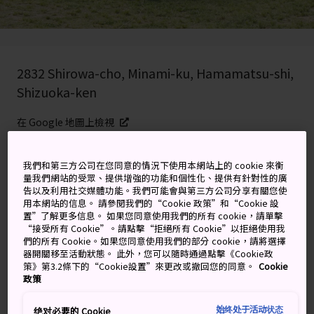
2832 Shirowa-cho, Minami-ku, Hamamatsu-shi,
Shizuoka-ken
在 Google 地圖上檢視
取得轉乘資訊
我們和第三方公司在您同意的情況下使用本網站上的 cookie 來衡
量我們網站的受眾、提供增強的功能和個性化、提供有針對性的廣
告以及利用社交媒體功能。我們可能會與第三方公司分享有關您使
用本網站的信息。 請參閱我們的“Cookie 政策”和“Cookie 設
關鍵字
地圖
置”了解更多信息。 如果您同意使用我們的所有 cookie，請單擊
“接受所有 Cookie”。請點擊“拒絕所有 Cookie”以拒絕使用我
們的所有 Cookie。如果您同意使用我們的部分 cookie，請將選擇
日間的大型風箏空中對戰，夜間
器開關移至活動狀態。 此外，您可以隨時通過點擊《Cookie政
策》第3.2條下的“Cookie設置”來更改或撤回您的同意。
Cookie
的遊行歡樂不息
政策
濱松祭是十分受歡迎的祭典，主打多達 174 個風箏在高空
始终处于活动状态
绝对必要的 Cookie