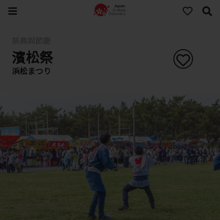
祭典與節慶
濱松祭
浜松まつり