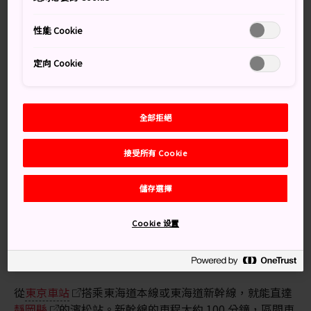
中對戰。此祭典的舉辦日期是四月底的黃金週假期。
性能 Cookie
到了夜間的花車遊行，祭典又會展現不一樣的風情。
定向 Cookie
別錯過
全部拒絕
造訪祭典場地附近的中田島砂丘
接受所有 Cookie
儲存選擇
交通方式
Cookie 设置
從東海道本線和東海道新幹線的濱松站出發，即可抵達濱
松祭的風箏對戰場地。
從
東京車站
搭乘東海道本線或東海道新幹線，就能直達
靜岡縣
的濱松站。新幹線的車程大約 100 分鐘，區間車