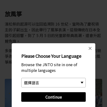
放風箏
濱松祭的起源可以往回追溯到 16 世紀，當時為了慶祝領
主的子嗣出生，因此舉行了風箏表演。這個傳統在日本全
國引起迴響，到了 5 月 5 日的兒童節祭典高潮，還會升起
鯉魚旗。
×
多達 174 個大型風箏會在空中飛揚。祭典以風箏之間的競
Please Choose Your Language
爭為重頭戲。目標是要憑著讓線摩擦的方式，將對手的風
箏線割斷。對戰僅限專家參加。
Browse the JNTO site in one of
multiple languages
Continue