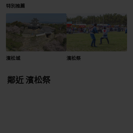
特別推薦
濱松城
濱松祭
鄰近 濱松祭