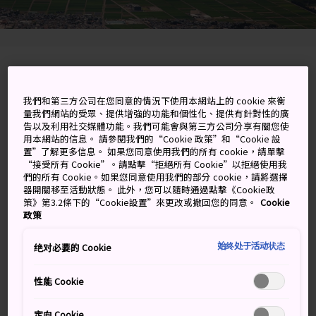
Sanjo-shi, Niigata-ken
我們和第三方公司在您同意的情況下使用本網站上的 cookie 來衡
在 Google 地圖上檢視
量我們網站的受眾、提供增強的功能和個性化、提供有針對性的廣
告以及利用社交媒體功能。我們可能會與第三方公司分享有關您使
取得轉乘資訊
用本網站的信息。 請參閱我們的“Cookie 政策”和“Cookie 設
置”了解更多信息。 如果您同意使用我們的所有 cookie，請單擊
“接受所有 Cookie”。請點擊“拒絕所有 Cookie”以拒絕使用我
們的所有 Cookie。如果您同意使用我們的部分 cookie，請將選擇
關鍵字
地圖
器開關移至活動狀態。 此外，您可以隨時通過點擊《Cookie政
策》第3.2條下的“Cookie設置”來更改或撤回您的同意。
Cookie
政策
在諾貝爾獎晚宴使用的奢華餐具
始终处于活动状态
绝对必要的 Cookie
製造處，為自己打造金屬製品
性能 Cookie
「燕三條」是燕市和三條市的合稱，這兩個城市自江戶時
代以來，就以金屬製品聞名。雖然街道十分寧靜，但這裡
定向 Cookie