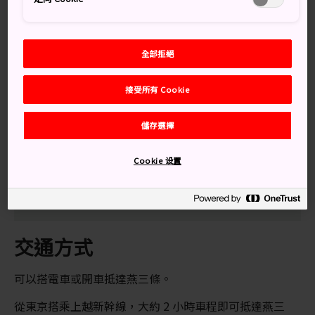
有許多知名工廠，製造傳統日式釘子、刀子、餐具等等。
燕三條地區，特別是燕市，以生產餐具聞名。事實上，每
年在諾貝爾頒獎典禮上使用的餐具，正是在燕三條製造。
全部拒絕
接受所有 Cookie
別錯過
儲存選擇
在三條鍛冶道場製作自己的刀
Cookie 设置
到燕三條地區的工廠，欣賞工作中的職人
交通方式
可以搭電車或開車抵達燕三條。
從東京搭乘上越新幹線，大約 2 小時車程即可抵達燕三