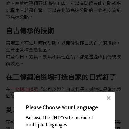
條。由於這整個區域滿布工廠，所以有時候只能走路或搭
計程車。若是自駕，可以在北陸高速公路的三條燕交流道
下高速公路。
自古傳承的技術
當地工匠在江戶時代初期，以開發製作日式釘子的技術，
生產出各種金屬製品。
時至今日，刀具、餐具和其他產品，都是透過改良傳統技
術製成。
在三條鍛冶道場打造自家的日式釘子
在
三條鍛冶道場
您可以製作日式釘子，據說這是當地製
造業的起源，伊勢神宮也保存著這種釘子。
×
Please Choose Your Language
到工廠一睹匠人的技藝
Browse the JNTO site in one of
在燕三條地區，您可以親眼目睹一些工廠的菜刀和銅器等
multiple languages
物品的生產過程。透過高水準的製造技術，您可以瞭解當