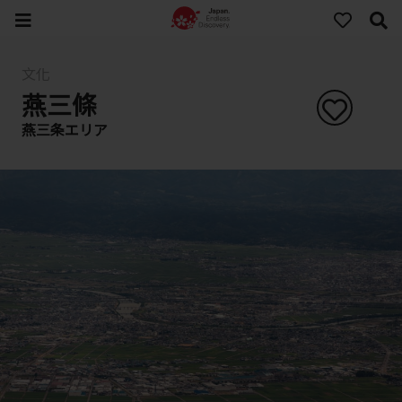
文化
燕三條
燕三条エリア