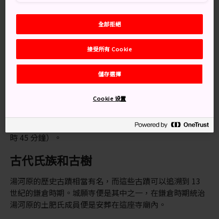
古老的詩集《萬葉集》而出名。這本詩集可追溯到大約
759 年。
全部拒絕
蔥綠繁茂的大自然和溫和的氣候，使得湯河原成為日本最
著名的作家源源不斷的靈感來源，其中不乏夏目漱石和芥
接受所有 Cookie
川龍之介這樣的大師級作家。
儲存選擇
交通方式
Cookie 设置
從東京乘坐電車可以到達湯河原。
從
東京車站
乘坐 JR 東海道線到達湯河原站（大約 1 小
時 45 分鐘）。
古代氏族和古樹
湯河原的歷史古蹟相當有名，而這些古蹟可以追溯到 13
世紀的鎌倉時期。城願寺便是其中之一，在鎌倉時期統治
湯河原的土肥氏成員便是安葬在這座寺廟內。