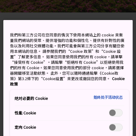
Ashigarashimo-gun, Kanagawa-ken
我們和第三方公司在您同意的情況下使用本網站上的 cookie 來衡
量我們網站的受眾、提供增強的功能和個性化、提供有針對性的廣
在 Google 地圖上檢視
告以及利用社交媒體功能。我們可能會與第三方公司分享有關您使
用本網站的信息。 請參閱我們的“Cookie 政策”和“Cookie 設
置”了解更多信息。 如果您同意使用我們的所有 cookie，請單擊
取得轉乘資訊
“接受所有 Cookie”。請點擊“拒絕所有 Cookie”以拒絕使用我
們的所有 Cookie。如果您同意使用我們的部分 cookie，請將選擇
器開關移至活動狀態。 此外，您可以隨時通過點擊《Cookie政
策》第3.2條下的“Cookie設置”來更改或撤回您的同意。
Cookie
關鍵字
地圖
政策
始终处于活动状态
因日本最古老的詩集而出名的溫
绝对必要的 Cookie
泉鎮
性能 Cookie
湯河原是位於
神奈川縣
最南端的一個小鎮，這座度假村
定向 Cookie
可以看見秀麗的相模湖景色。這座小鎮因為出現於日本最