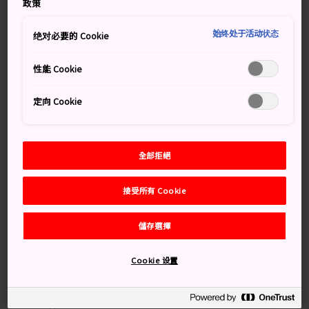
火山噴發造就出八甲田山周圍的天然樂園；原始的高山森
政策
林、樹沼、濕地與樹冰雪怪，絕對不容錯過。
始终处于活动状态
绝对必要的 Cookie
性能 Cookie
別錯過
定向 Cookie
從纜車的最高終站開始沿步道登山
冬天的樹冰「雪怪」景象
全部拒絕
滑雙板與滑雪板的世界級場地
接受所有 Cookie
交通方式
儲存選擇
八甲田纜車站是八甲田山地區的中央終點站，可從東北新
Cookie 设置
幹線的新青森站搭乘巴士前往。
在新青森站，搭乘 JR 巴士到「纜車車站前」站，車程為