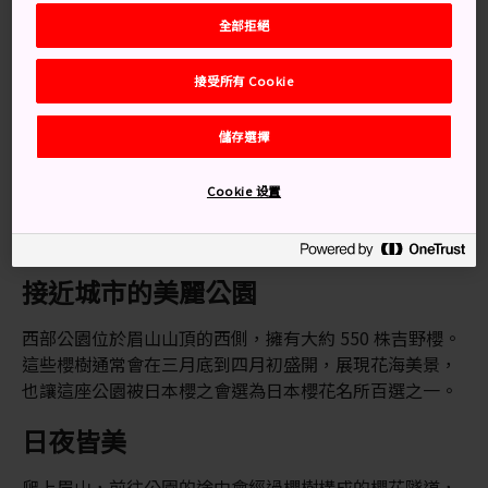
市
的西部公園成為欣賞大自然的絕佳地點，尤其是櫻花
全部拒絕
盛開時。
接受所有 Cookie
交通方式
儲存選擇
不管是搭乘火車、開車或走路前往西部公園都很方便。
這座公園位於眉山山腰，從 JR 德島線上的藏本站走路約
Cookie 设置
30 分鐘就會抵達。或者可以從車站搭 10 分鐘計程車前
往。
接近城市的美麗公園
西部公園位於眉山山頂的西側，擁有大約 550 株吉野櫻。
這些櫻樹通常會在三月底到四月初盛開，展現花海美景，
也讓這座公園被日本櫻之會選為日本櫻花名所百選之一。
日夜皆美
爬上眉山，前往公園的途中會經過櫻樹構成的櫻花隧道，