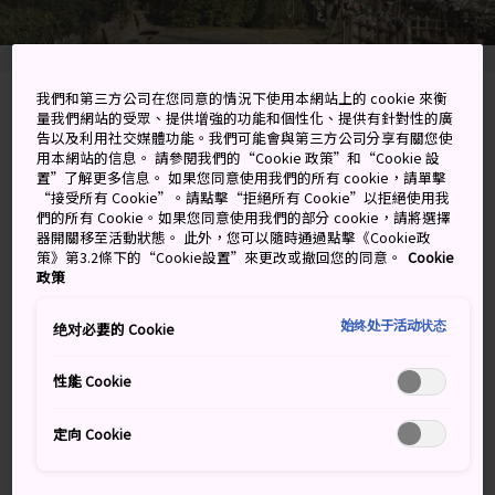
我們和第三方公司在您同意的情況下使用本網站上的 cookie 來衡
Shoyama Kamona-cho, Tokushima-shi,
量我們網站的受眾、提供增強的功能和個性化、提供有針對性的廣
告以及利用社交媒體功能。我們可能會與第三方公司分享有關您使
Tokushima-ken
用本網站的信息。 請參閱我們的“Cookie 政策”和“Cookie 設
置”了解更多信息。 如果您同意使用我們的所有 cookie，請單擊
在 Google 地圖上檢視
“接受所有 Cookie”。請點擊“拒絕所有 Cookie”以拒絕使用我
們的所有 Cookie。如果您同意使用我們的部分 cookie，請將選擇
取得轉乘資訊
器開關移至活動狀態。 此外，您可以隨時通過點擊《Cookie政
策》第3.2條下的“Cookie設置”來更改或撤回您的同意。
Cookie
政策
關鍵字
地圖
始终处于活动状态
绝对必要的 Cookie
性能 Cookie
美麗山腰公園中，超過 500 株櫻
樹
定向 Cookie
廣闊的綠地、輕鬆的步道，加上大量的公園長凳，讓
德島