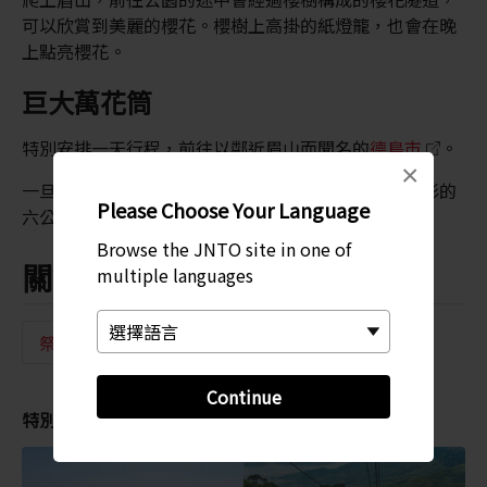
可以欣賞到美麗的櫻花。櫻樹上高掛的紙燈籠，也會在晚
上點亮櫻花。
巨大萬花筒
特別安排一天行程，前往以鄰近眉山而聞名的
德島市
。
×
一旦爬上眉山，可別錯過眉華鏡。這個結合光線與色彩的
Please Choose Your Language
六公尺萬花筒，使用了超過 4,000 個 LED 燈所打造。
Browse the JNTO site in one of
關鍵字
multiple languages
祭典與節慶
季節盛事
賞櫻
春季
Continue
特別推薦