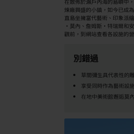
在散佈於瀨戶內海的島嶼中
煉廠興盛的小鎮，如今已成為
直島坐擁當代藝術、印象派
·莫內、詹姆斯·特瑞爾和
觀前，到網站查看各設施的
別錯過
草間彌生具代表性的
享受同時作為藝術設施
在地中美術館邂逅莫