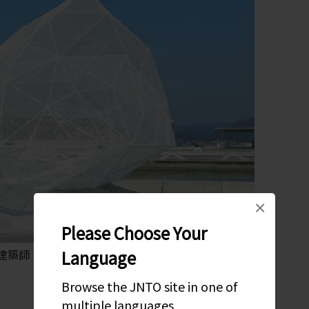
×
Please Choose Your
Language
建築師：藤本壯介建築設計事務所 照片著作權／Jin
Browse the JNTO site in one of
multiple languages