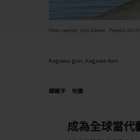
Photo copyright: Yayoi Kusama Pumpkin 2022
Kagawa-gun, Kagawa-ken
關鍵字
地圖
成為全球當代