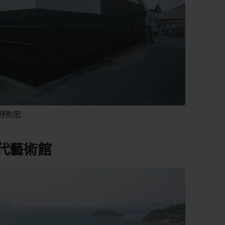
野則宏
代藝術館