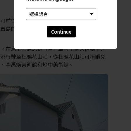
口可前往直島，分別為：位於直島西側的宮之浦
往直島的渡輪從香川縣高松港和岡山縣宇野港出
Continue
車，在島上恣意悠遊（自行車禁止進入倍樂生之
浦港行駛至杜鵑花山莊，從杜鵑花山莊可搭乘免
館、李禹煥美術館和地中美術館。