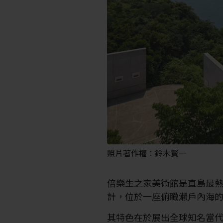
照片著作權：鈴木賢一
倍樂生之家美術館是直島最
計，位於一座俯瞰瀨戶內海
其特色在於展出全球知名當