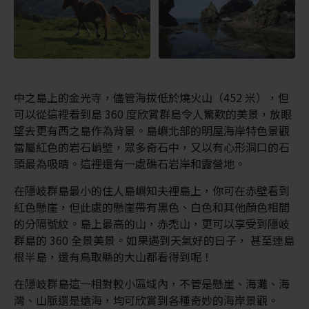
中之島上的金光寺，儘管海拔低於燒火山（452 米），但
可以從這裡看到島 360 度欣賞群島令人驚歎的美景，放眼
望去更有西之島作為背景。島嶼北部的明屋海岸特色景觀
當屬紅色的岩石峭壁，眾多奇石中，又以有心形洞口的石
頭最為吸晴。這裡還有一處礁石岩岸和露營地。
在隱岐群島最小的住人島嶼知夫裡島上，你可在赤壁看到
紅色懸崖，但此處的懸崖帶有黑色、白色和其他顏色相間
的分隔號紋。島上最高的山，赤禿山，更可以享受到隱岐
群島的 360 全景美景。如果遇到天氣好的日子， 甚至連島
根半島，還有鳥取縣的大山都看得到呢！
在隱岐群島這一相對較小區域內，不管是懸崖、海灘、海
灣、山脈還是遠海，均可欣賞到各種奇妙的海岸景觀。