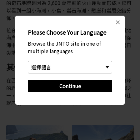
的奇石地貌是因為 2,600 萬年前的火山運動而形成。您可
以看到一組小海灣，小島、岩石海灘、懸崖和岩層交錯分
佈，風景十分迷人。
×
位在西北海岸的是蠟燭島，是島後島的象徵標誌。在西北
Please Choose Your Language
海岸是杜高島的標誌燭石。你可以從尾白鼻的角度觀看從
Browse the JNTO site in one of
海中升起的岩石尖塔，除非乘坐日落遊船，才能看到落日
multiple languages
尖端使它看起來像點燃蠟燭的壯麗景色。
其他島嶼的參觀重點
在西之島，您可以在國賀海岸欣賞其天然拱門和自然雕琢
Continue
的岩層。附近的摩天崖海拔 257 米，是日本最高的懸崖之
一，觀景遊船是欣賞其美景的最佳途徑。一座古老的神社
就座落在山坡上，從山頂可以欣賞到四面八方的美景。