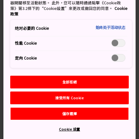
器開關移至活動狀態。 此外，您可以隨時通過點擊《Cookie政
令人驚歎的海景和海岸風光而舉世聞名，是遊客心中的首
策》第3.2條下的“Cookie設置”來更改或撤回您的同意。
Cookie
選觀光地。
政策
世界地質公園是指以保護、教育和可持續發展的整體理念
始终处于活动状态
绝对必要的 Cookie
管理具有國際地質意義的地點和景觀的地理區域，而隱岐
UNESCO 世界地質公園正好符合這一描述。
性能 Cookie
定向 Cookie
別錯過
全部拒絕
蠟燭島的日落巡航
257 米高的摩天崖
接受所有 Cookie
淨土浦火山海岸線
儲存選擇
Cookie 设置
交通方式