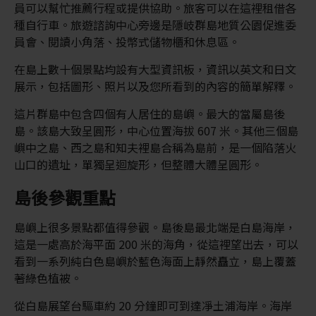
員可以幫忙推薦行程或提供協助。旅客可以在這裡租借各
種自行車。旅遊諮詢中心旁邊是隱岐群島地質公園促進委
員會、閱讀小角落、投幣式儲物櫃和休息區。
在島上數十個景點均設有大型資訊板，資訊以英文和日文
展示，包括圖形、照片以及您所看到的內容的簡單解釋。
這片群島中包含四個有人居住的島嶼。最大的當屬島後
島。該島大致呈圓形，中心位置海拔 607 米。其他三個島
嶼中之島、西之島和知夫裡島合稱為島前，是一個陷落火
山口的遺址，單獨呈迴旋形，但整體大體呈圓形。
島後參觀重點
島嶼上很多景點都值得參觀。島後島最北端是白島海岸，
這是一處高於海平面 200 米的海角，從這裡望出去，可以
看到一系列純白色島嶼於藍色海面上靜然矗立，島上覆蓋
著綠色植被。
從白島展望台驅車約 20 分鐘即可到達凈土浦海岸。海岸