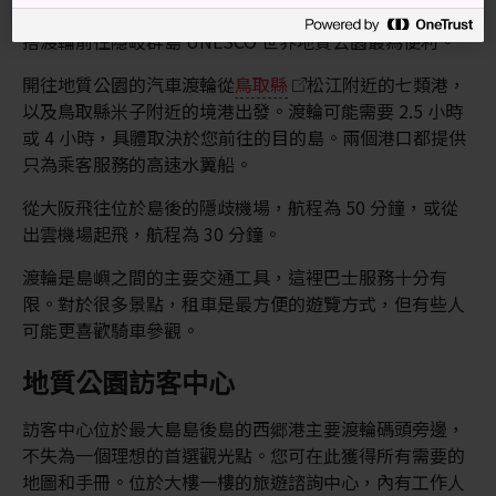
搭渡輪前往隱岐群島 UNESCO 世界地質公園最為便利。
開往地質公園的汽車渡輪從
鳥取縣
松江附近的七類港，
以及鳥取縣米子附近的境港出發。渡輪可能需要 2.5 小時
或 4 小時，具體取決於您前往的目的島。兩個港口都提供
只為乘客服務的高速水翼船。
從大阪飛往位於島後的隱歧機場，航程為 50 分鐘，或從
出雲機場起飛，航程為 30 分鐘。
渡輪是島嶼之間的主要交通工具，這裡巴士服務十分有
限。對於很多景點，租車是最方便的遊覽方式，但有些人
可能更喜歡騎車參觀。
地質公園訪客中心
訪客中心位於最大島島後島的西郷港主要渡輪碼頭旁邊，
不失為一個理想的首選觀光點。您可在此獲得所有需要的
地圖和手冊。位於大樓一樓的旅遊諮詢中心，內有工作人