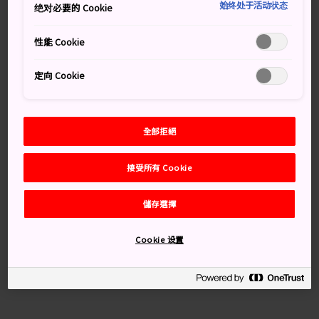
著名。踏青時，耳畔盡是涓涓泉水聲，甚至可以看到股股
始终处于活动状态
绝对必要的 Cookie
細流漸漸匯成小池塘。日本最大的露天溫泉之一就坐落於
此。
性能 Cookie
知識補給站
定向 Cookie
公園內的水池不能拿來泡湯
這裡是日本溫泉最活躍的地帶，每分鐘湧出泉水達
全部拒絕
1,070 公升
接受所有 Cookie
交通方式
儲存選擇
前往公園最快的方法就是乘坐直達特急電車，從東京上野
站出發，並在長野草津站下車。 公園離湯畑「溫泉區」步
Cookie 设置
行只需 10 分鐘。 依循草津町湯畑的路標指示，穿過一條
兩側林立著旅館和店鋪的窄路，即可抵達公園。