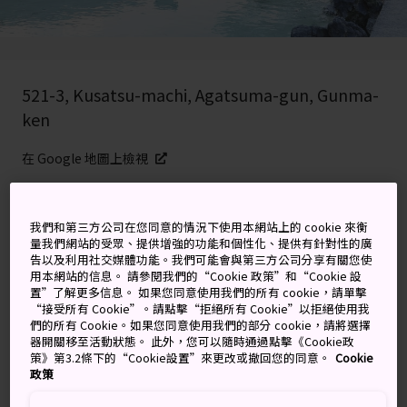
521-3, Kusatsu-machi, Agatsuma-gun, Gunma-
ken
在 Google 地圖上檢視
取得轉乘資訊
我們和第三方公司在您同意的情況下使用本網站上的 cookie 來衡
量我們網站的受眾、提供增強的功能和個性化、提供有針對性的廣
告以及利用社交媒體功能。我們可能會與第三方公司分享有關您使
關鍵字
地圖
用本網站的信息。 請參閱我們的“Cookie 政策”和“Cookie 設
置”了解更多信息。 如果您同意使用我們的所有 cookie，請單擊
“接受所有 Cookie”。請點擊“拒絕所有 Cookie”以拒絕使用我
毗鄰公園的日本最大露天溫泉
們的所有 Cookie。如果您同意使用我們的部分 cookie，請將選擇
器開關移至活動狀態。 此外，您可以隨時通過點擊《Cookie政
策》第3.2條下的“Cookie設置”來更改或撤回您的同意。
Cookie
西之河原公園坐落在
草津
溫泉度假村附近的山谷中，是
政策
前往健行踏青的理想去處，而且山谷內更以溫泉水量豐沛