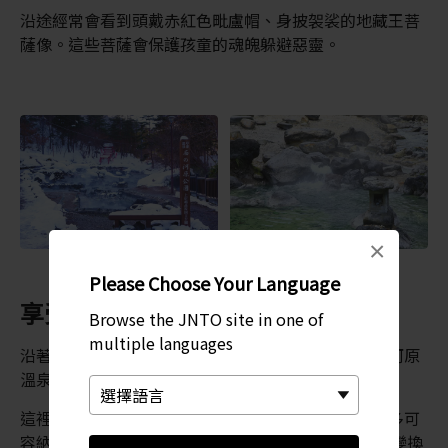
沿途經常會看到頭戴赤紅色毗盧帽、身披袈裟的地藏王菩
薩像。這些菩薩會保護孩童的魂魄躲避惡靈。
×
Please Choose Your Language
享受露天溫泉
Browse the JNTO site in one of
multiple languages
沿著石徑穿過公園，便可以到達西之河原溫泉。西之河原
溫泉是日本最大的露天溫泉之一（男女分浴）。
這裡占地寬敞、空間開闊，四周的森林一覽無遺，最多可
容納 100 人。碧綠夏葉、多彩秋色、純淨雪景，四季變換