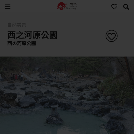
自然美景
西之河原公園
西の河原公園