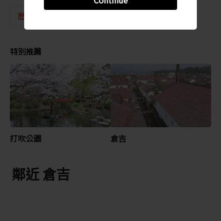
歷史
舊市鎮街景
特別推薦
打吹公園
倉吉
鄰近 倉吉