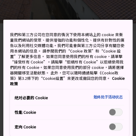
我們和第三方公司在您同意的情況下使用本網站上的 cookie 來衡
量我們網站的受眾、提供增強的功能和個性化、提供有針對性的廣
Kurayoshi-shi, Tottori-ken
告以及利用社交媒體功能。我們可能會與第三方公司分享有關您使
用本網站的信息。 請參閱我們的“Cookie 政策”和“Cookie 設
在 Google 地圖上檢視
置”了解更多信息。 如果您同意使用我們的所有 cookie，請單擊
“接受所有 Cookie”。請點擊“拒絕所有 Cookie”以拒絕使用我
們的所有 Cookie。如果您同意使用我們的部分 cookie，請將選擇
取得轉乘資訊
器開關移至活動狀態。 此外，您可以隨時通過點擊《Cookie政
策》第3.2條下的“Cookie設置”來更改或撤回您的同意。
Cookie
政策
關鍵字
地圖
始终处于活动状态
绝对必要的 Cookie
重返老時光
性能 Cookie
倉吉是歷史悠久的友善都市，位於
鳥取縣
的中心。參觀
定向 Cookie
充滿歷史味的商業區和古典的白壁倉庫，造訪往昔統治伯