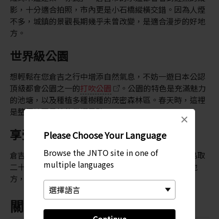
影，十分適合拍照，市內更是小石橋縱橫交錯。因為人煙
不多，城鎮的景觀長期幾乎未曾改變，是適合漫步的好地
方。
世界級公園
想輕鬆在您倉吉之行中增添自然氣息，不妨一遊日本公認
頂級都會公園之一的
打吹公園
。公園的特色是充滿魅力
的池塘，以及種植多種樹種的茂密森林區。春天時，這裡
是整個地區最棒的賞櫻景點。
×
享受美味水果
Please Choose Your Language
Browse the JNTO site in one of
倉吉市所在地的倉吉平原，以種植二十世紀梨聞名。鳥取
multiple languages
二十世紀梨紀念館是深入瞭解和品嘗二十世紀梨的好地
方，天氣欠佳時更是消磨時間的好去處。
關鍵字
Continue