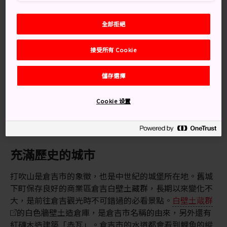
耆地區的舊址。
全部拒絕
交通方式
接受所有 Cookie
可搭乘火車前往倉吉。
超級白兔號特急列車連接倉吉與大阪，車程只有 3 個多小
儲存選擇
時。高速巴士速度稍微較慢，但較為便宜，連接倉吉和
三
朝溫泉
與大阪和廣島，車程分別約為 3 小時 20 分鐘和
Cookie 设置
4 小時。
從鳥取搭乘 JR 山陰縣前往倉吉站。車程約一小時。
充滿歷史的城市
打吹山是倉吉市的象徵，也是中世紀的城堡所在地。舊城
下町保存良好的商業區倉吉白壁土藏群，長期以來變化不
大，是前往倉吉觀光時不可錯過的必看景點。
白壁土蔵群
的白色牆壁土造倉庫，是倉吉市名稱的由來，另外還有
紅磚木造建築「赤瓦」。倉吉市的水道都會看到鯉魚的縱