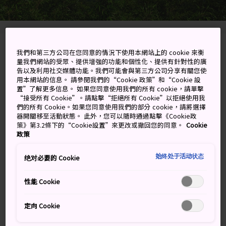
Matsue-shi, Shimane-ken
我們和第三方公司在您同意的情況下使用本網站上的 cookie 來衡
量我們網站的受眾、提供增強的功能和個性化、提供有針對性的廣
告以及利用社交媒體功能。我們可能會與第三方公司分享有關您使
在 Google 地圖上檢視
用本網站的信息。 請參閱我們的“Cookie 政策”和“Cookie 設
置”了解更多信息。 如果您同意使用我們的所有 cookie，請單擊
取得轉乘資訊
“接受所有 Cookie”。請點擊“拒絕所有 Cookie”以拒絕使用我
們的所有 Cookie。如果您同意使用我們的部分 cookie，請將選擇
器開關移至活動狀態。 此外，您可以隨時通過點擊《Cookie政
策》第3.2條下的“Cookie設置”來更改或撤回您的同意。
Cookie
關鍵字
地圖
政策
始终处于活动状态
绝对必要的 Cookie
栽種有 250 多種牡丹和人參的美
麗湖心花園
性能 Cookie
定向 Cookie
由志園位於中海瀉湖的湖心，種滿了牡丹和人參，大根島
也因此聞名。