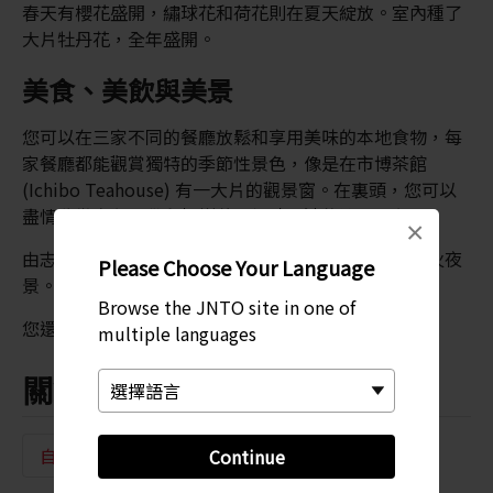
春天有櫻花盛開，繡球花和荷花則在夏天綻放。室內種了
大片牡丹花，全年盛開。
美食、美飲與美景
您可以在三家不同的餐廳放鬆和享用美味的本地食物，每
家餐廳都能觀賞獨特的季節性景色，像是在市博茶館
(Ichibo Teahouse) 有一大片的觀景窗。在裏頭，您可以
盡情欣賞白色沙灘和松樹花園倒映水池的迷人景色。
×
由志園一年四季都會開放到很晚，因此您還能欣賞燈火夜
Please Choose Your Language
景。
Browse the JNTO site in one of
您還可以在紀念品商店購買各種人參製品。
multiple languages
關鍵字
自然美景
島嶼
Continue