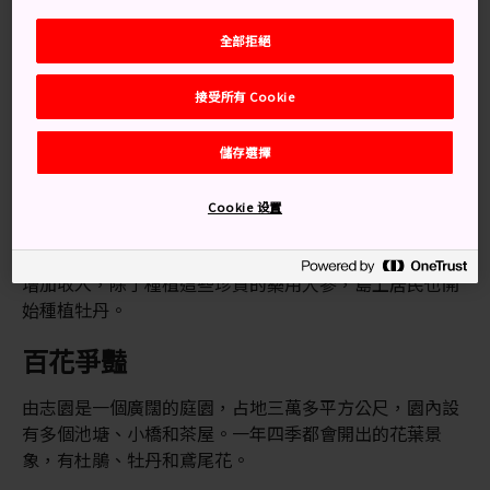
交通方式
全部拒絕
從松江車站搭乘松江市巴士約 50 分鐘即可到達。
接受所有 Cookie
也可以從機場乘坐其它當地巴士前往。
儲存選擇
大根島名字由來
Cookie 设置
據說島上居民給這個島取了個沒有吸引力的名字：大根
島，即「蘿蔔島」，防止島外人士來搶珍貴的人參。為了
增加收入，除了種植這些珍貴的藥用人參，島上居民也開
始種植牡丹。
百花爭豔
由志園是一個廣闊的庭園，占地三萬多平方公尺，園內設
有多個池塘、小橋和茶屋。一年四季都會開出的花葉景
象，有杜鵑、牡丹和鳶尾花。