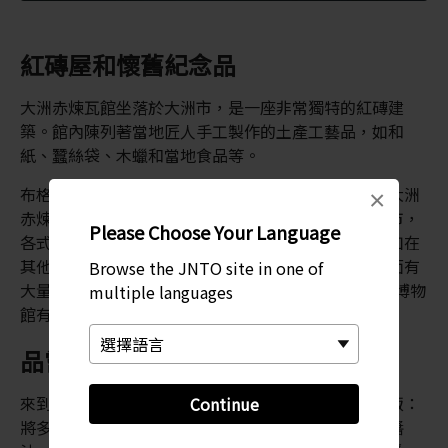
紅磚屋和懷舊紀念品
大洲赤煉瓦館坐落於大洲市，是一座非常獨特的紅磚建
築。館內陳列著當地匠人手工製作的土產工藝品，如和
紙、蠶絲袋、木蠟和當地食品等。
布格本橫丁既是一個懷舊市場，也是一座博物館，與大洲
×
赤煉瓦館僅一牆之隔。布格本橫丁只在指定的周日開市，
Please Choose Your Language
各式商販售賣小吃和進行遊戲，整條外街熱鬧非凡。如在
其他時間，可以造訪布格本橫丁的一家小博物館，裡面有
Browse the JNTO site in one of
大量來自昭和時代（1926-1989 年） 的收藏品。這家博物
multiple languages
館有一間娛樂室、一間理髮店還有一個車庫。
品嘗當地美食
來到此地，建議一定要嘗嘗當地的特色美食栗子燉肉飯：
Continue
將多汁的豬肉和香甜栗子鋪在米飯上，最後淋上濃厚醬