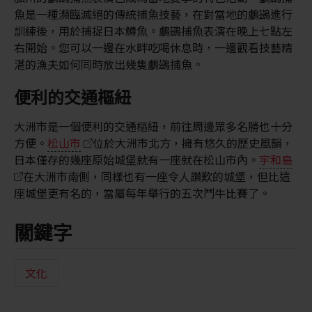
魚是一種瀕臨滅絕的傳統捕魚技藝，在對當地的鸕鷀進行
訓練後，用於捕捉日本鱒魚。鸕鷀捕魚表演在晚上七點左
右開始。您可以一邊在水畔吃喝休息時，一邊觀看技藝精
湛的漁夫如何同時放出幾隻鸕鷀捕魚。
便利的交通樞紐
大洲市是一個便利的交通樞紐，前往周邊眾多名勝也十分
方便。
松山市
位於大洲市北方，擁有悠久的歷史風韻，
日本僅存的幾座原始城堡就有一座就在松山市內。
宇和島
在大洲市南側，同樣也有一座令人讚歎的城堡，但比這
座城堡更有名的，當屬每年舉行的五次鬥牛比賽了。
關鍵字
文化