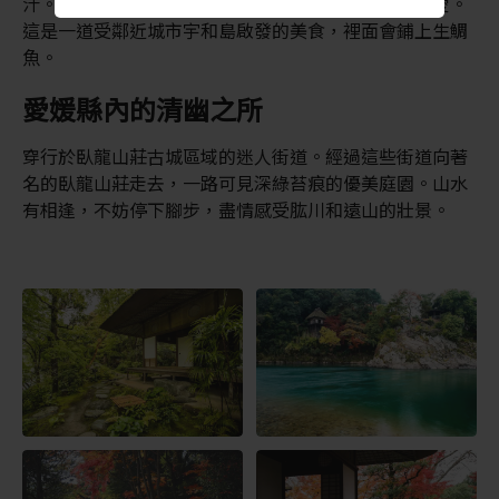
汁。如果您對海鮮情有獨鍾，鯛魚飯應該會是您的最愛。
這是一道受鄰近城市宇和島啟發的美食，裡面會鋪上生鯛
魚。
愛媛縣內的清幽之所
穿行於臥龍山莊古城區域的迷人街道。經過這些街道向著
名的臥龍山莊走去，一路可見深綠苔痕的優美庭園。山水
有相逢，不妨停下腳步，盡情感受肱川和遠山的壯景。