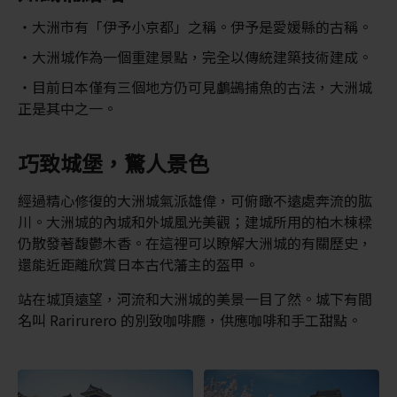
大洲市有「伊予小京都」之稱。伊予是愛媛縣的古稱。
大洲城作為一個重建景點，完全以傳統建築技術建成。
目前日本僅有三個地方仍可見鸕鷀捕魚的古法，大洲城
正是其中之一。
巧致城堡，驚人景色
經過精心修復的大洲城氣派雄偉，可俯瞰不遠處奔流的肱
川。大洲城的內城和外城風光美觀；建城所用的柏木棟樑
仍散發著馥鬱木香。在這裡可以瞭解大洲城的有關歷史，
還能近距離欣賞日本古代藩主的盔甲。
站在城頂遠望，河流和大洲城的美景一目了然。城下有間
名叫 Rarirurero 的別致咖啡廳，供應咖啡和手工甜點。