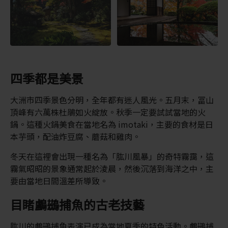
四季都是美景
大洲市四季景色分明，全年都有迷人風光。五月末，冨山
頂峰有六萬株杜鵑如火綻放。秋季一定要試試當地的火
鍋。這種火鍋美食在當地名為 imotaki，主要的食材是日
本芋頭，配油炸豆腐、蘑菇和雞肉。
冬天在這裡會出現一種名為「肱川風暴」的奇特霧靄，這
霧氣昭昭的景象通常起於淩晨，然後沉落到海洋之中，主
要由當地日間溫差所導致。
目睹鸕鷀捕魚的古老技藝
肱川的鸕鷀捕魚表演已成為當地夏季的特色活動。鸕鷀捕