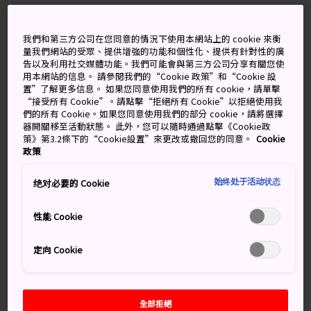
我們和第三方公司在您同意的情況下使用本網站上的 cookie 來衡
別錯過
量我們網站的受眾、提供增強的功能和個性化、提供有針對性的廣
告以及利用社交媒體功能。我們可能會與第三方公司分享有關您使
用本網站的信息。 請參閱我們的“Cookie 政策”和“Cookie 設
在臥龍山莊品抹茶
置”了解更多信息。 如果您同意使用我們的所有 cookie，請單擊
“接受所有 Cookie”。請點擊“拒絕所有 Cookie”以拒絕使用我
觀看漁夫用鸕鷀捕魚的無比技藝
們的所有 Cookie。如果您同意使用我們的部分 cookie，請將選擇
器開關移至活動狀態。 此外，您可以隨時通過點擊《Cookie政
漫步於安靜的街道，欣賞傳統建築
策》第3.2條下的“Cookie設置”來更改或撤回您的同意。
Cookie
政策
始终处于活动状态
绝对必要的 Cookie
交通方式
性能 Cookie
從松山市出發，乘電車很快就能抵達大洲市，一天之內即
定向 Cookie
可逛遍城內的主要名勝。
從松山市到大洲市可乘坐予讚線宇和海特快列車。全程約
40 分鐘。到站後步行 20-30 分鐘，即可抵達大洲市內主要
全部拒絕