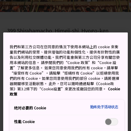
399 Shirahamacho, Himeji-shi, Hyogo-ken
在 Google 地圖上檢視
我們和第三方公司在您同意的情況下使用本網站上的 cookie 來衡
量我們網站的受眾、提供增強的功能和個性化、提供有針對性的廣
取得轉乘資訊
告以及利用社交媒體功能。我們可能會與第三方公司分享有關您使
用本網站的信息。 請參閱我們的“Cookie 政策”和“Cookie 設
置”了解更多信息。 如果您同意使用我們的所有 cookie，請單擊
“接受所有 Cookie”。請點擊“拒絕所有 Cookie”以拒絕使用我
關鍵字
地圖
們的所有 Cookie。如果您同意使用我們的部分 cookie，請將選擇
器開關移至活動狀態。 此外，您可以隨時通過點擊《Cookie政
策》第3.2條下的“Cookie設置”來更改或撤回您的同意。
Cookie
政策
好好享受十月祭典的撞轎活動
始终处于活动状态
绝对必要的 Cookie
姬路市的松原八幡神社，每年 10 月 14 至 15 日會舉行灘
之喧嘩祭。此祭典又稱為「打架祭」，參加者會以神輿
性能 Cookie
（移動式神社）衝撞彼此，藉此展現絕對力量。