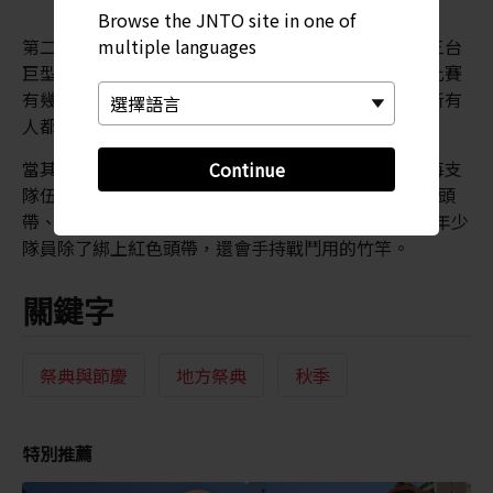
Browse the JNTO site in one of
multiple languages
第二天則是撞轎的日子，由年輕人組成的隊伍會扛著三台
巨型神輿在街道上遊行，然後以神輿彼此衝撞。雖然比賽
有幾條詳細的規則，但只要抬轎手將神輿扛上肩膀，所有
人都準備就緒後，他們就會開始衝撞，
當其中一座神輿攀上另一座神輿後，比賽就會結束。每支
Continue
隊伍會根據年齡分為三組。超過 35 歲的男性會綁白色頭
帶、26 到 35 歲的男性會綁黃色頭帶，25 歲以下的最年少
隊員除了綁上紅色頭帶，還會手持戰鬥用的竹竿。
關鍵字
祭典與節慶
地方祭典
秋季
特別推薦