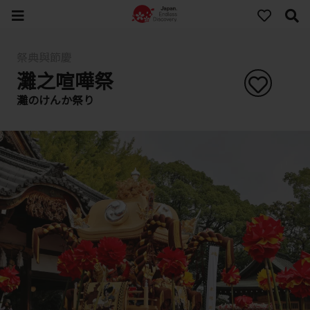
祭典與節慶
灘之喧嘩祭
灘のけんか祭り