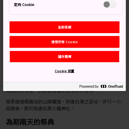
定向 Cookie
知識補給站
只有高中年齡到 45 歲的男性，可以參與神輿戰鬥
全部拒絕
最輕的祭典屋台會由 25 歲以下的男性扛轎、次輕的花
車會由 26 到 35 歲的男性扛轎，最重的花車則會由 36 歲
以上的男性扛轎
接受所有 Cookie
雖然撞轎僅限於神輿（移動式神社），但七個村子與各
儲存選擇
村的屋台也會彼此較勁競
Cookie 设置
交通方式
從姬路站出發，就能直達灘之喧嘩祭的會場。
搭乘連接姬路站的山陽鐵道，到達白濱之宮站，步行一小
段路後，即可抵達松原八幡神社。
為期兩天的祭典