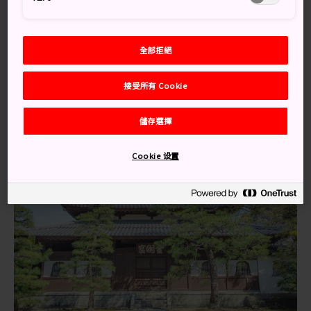
溯至 17 世紀，寺廟依然積極奉行佛教臨濟宗妙心寺派。
交通方式
全部拒絕
搭列車前往久留米站後，步行 5 分鐘抵達廟宇。
接受所有 Cookie
儲存選擇
Cookie 设置