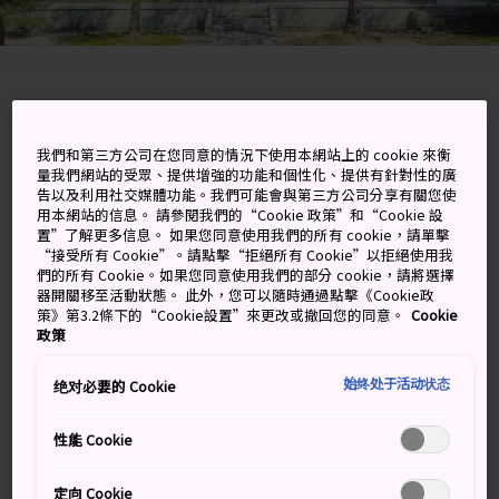
646 Bairin, Sawara-ku, Fukuoka-shi, Fukuoka-
ken
我們和第三方公司在您同意的情況下使用本網站上的 cookie 來衡
量我們網站的受眾、提供增強的功能和個性化、提供有針對性的廣
在 Google 地圖上檢視
告以及利用社交媒體功能。我們可能會與第三方公司分享有關您使
用本網站的信息。 請參閱我們的“Cookie 政策”和“Cookie 設
置”了解更多信息。 如果您同意使用我們的所有 cookie，請單擊
取得轉乘資訊
“接受所有 Cookie”。請點擊“拒絕所有 Cookie”以拒絕使用我
們的所有 Cookie。如果您同意使用我們的部分 cookie，請將選擇
器開關移至活動狀態。 此外，您可以隨時通過點擊《Cookie政
策》第3.2條下的“Cookie設置”來更改或撤回您的同意。
Cookie
關鍵字
地圖
政策
始终处于活动状态
绝对必要的 Cookie
梅花樹、寶藏和禪修所在的古老
廟宇
性能 Cookie
梅林寺位於筑後川畔、久留米站旁邊的山丘上，歷史可追
定向 Cookie