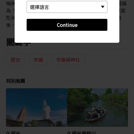
梅林寺也擁有約 600 件的文化資產寶藏。這些收藏包括稱
為「釋迦三尊」的絲綢捲軸掛畫，以及江戶時代名畫家尾
形光琳（1658-1716 年）的富士山繪畫。寺廟屋宇的背
Continue
後，是以前久留米藩世世代代藩主的墓園。
關鍵字
歷史
寺廟
寺廟與神社
特別推薦
久留米
久留米與柳川