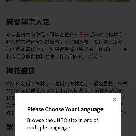
練習禪宗入定
來自全日本的僧侶，聚集在位於
久留米
市中心梅林寺，
特別前來進行禪宗的苦修，這也開放給一般付費民眾參
加。參加禪修的人，要練習坐禪（稱之為「作務」），並
和僧侶分享食物和雜事，作為訓練的一部分。
梅花盛放
廟宇的名稱：梅林寺，暱稱為梅林之寺。顧名思義，梅林
寺的外苑以種植約 500 株梅花樹而知名。這些梅花樹於
1958 年由當地民眾捐獻，開花時間為 2 月中到 3 月中，
×
為寺廟的庭園添上粉紅色和白色。花開的時候花香馥郁，
Please Choose Your Language
許多遊客來到這裡，在開花的樹下享受一杯清茶與甜品。
Browse the JNTO site in one of
眾多文化資產
multiple languages